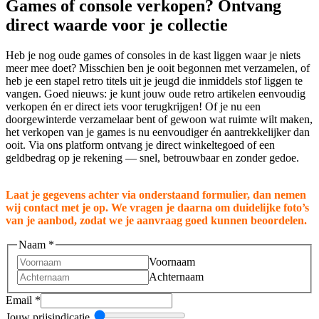
Games of console verkopen? Ontvang
direct waarde voor je collectie
Heb je nog oude games of consoles in de kast liggen waar je niets
meer mee doet? Misschien ben je ooit begonnen met verzamelen, of
heb je een stapel retro titels uit je jeugd die inmiddels stof liggen te
vangen. Goed nieuws: je kunt jouw oude retro artikelen eenvoudig
verkopen én er direct iets voor terugkrijgen! Of je nu een
doorgewinterde verzamelaar bent of gewoon wat ruimte wilt maken,
het verkopen van je games is nu eenvoudiger én aantrekkelijker dan
ooit. Via ons platform ontvang je direct winkeltegoed of een
geldbedrag op je rekening — snel, betrouwbaar en zonder gedoe.
Laat je gegevens achter via onderstaand formulier, dan nemen
wij contact met je op. We vragen je daarna om duidelijke foto’s
van je aanbod, zodat we je aanvraag goed kunnen beoordelen.
Naam
*
Voornaam
Achternaam
prijsindicatie
Email
*
we
Jouw prijsindicatie