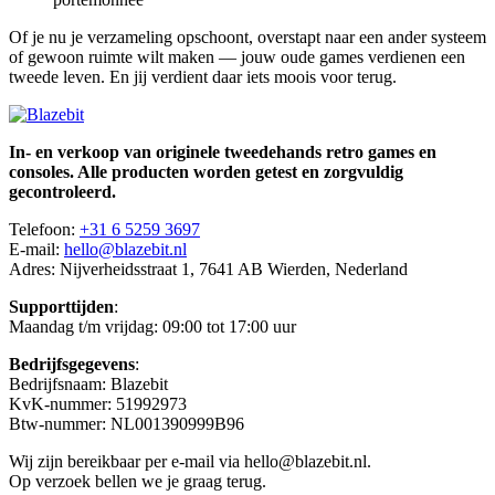
Of je nu je verzameling opschoont, overstapt naar een ander systeem
of gewoon ruimte wilt maken — jouw oude games verdienen een
tweede leven. En jij verdient daar iets moois voor terug.
In- en verkoop van originele tweedehands retro games en
consoles. Alle producten worden getest en zorgvuldig
gecontroleerd.
Telefoon:
+31 6 5259 3697
E-mail:
hello@blazebit.nl
Adres: Nijverheidsstraat 1, 7641 AB Wierden, Nederland
Supporttijden
:
Maandag t/m vrijdag: 09:00 tot 17:00 uur
Bedrijfsgegevens
:
Bedrijfsnaam: Blazebit
KvK-nummer: 51992973
Btw-nummer: NL001390999B96
Wij zijn bereikbaar per e-mail via hello@blazebit.nl.
Op verzoek bellen we je graag terug.