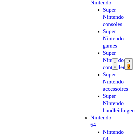
Nintendo
Super
Nintendo
consoles
Super
Nintendo
games
Super
Nintendo
0
controllers
Super
Nintendo
accessoires
Super
Nintendo
handleidingen
Nintendo
64
Nintendo
64