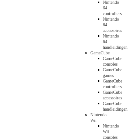
Nintendo
64
controllers
Nintendo
64
accessoires
Nintendo
64
handleidingen
GameCube
GameCube
consoles
GameCube
games
GameCube
controllers
GameCube
accessoires
GameCube
handleidingen
Nintendo
Wii
Nintendo
Wii
consoles