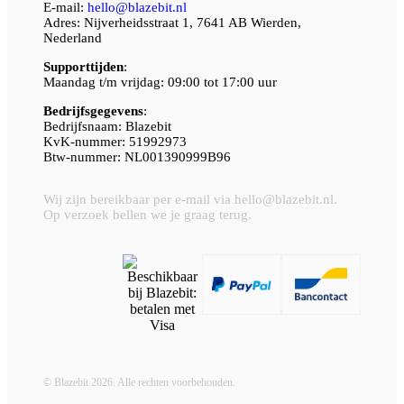
E-mail:
hello@blazebit.nl
Adres: Nijverheidsstraat 1, 7641 AB Wierden,
Nederland
Supporttijden
:
Maandag t/m vrijdag: 09:00 tot 17:00 uur
Bedrijfsgegevens
:
Bedrijfsnaam: Blazebit
KvK-nummer: 51992973
Btw-nummer: NL001390999B96
Wij zijn bereikbaar per e-mail via hello@blazebit.nl.
Op verzoek bellen we je graag terug.
© Blazebit 2026. Alle rechten voorbehouden.