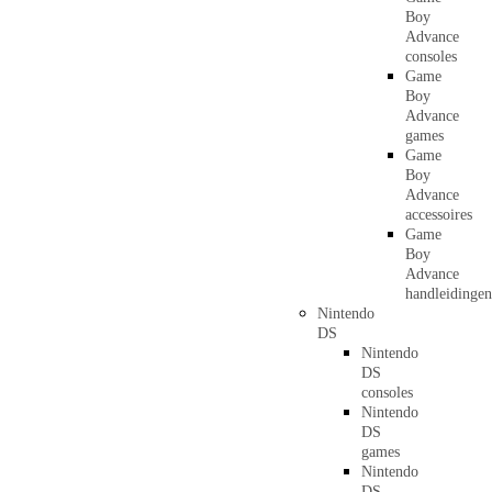
Boy
Advance
consoles
Game
Boy
Advance
games
Game
Boy
Advance
accessoires
Game
Boy
Advance
handleidingen
Nintendo
DS
Nintendo
DS
consoles
Nintendo
DS
games
Nintendo
DS