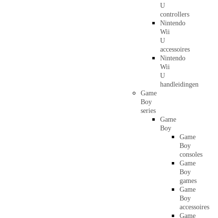
U
controllers
Nintendo
Wii
U
accessoires
Nintendo
Wii
U
handleidingen
Game
Boy
series
Game
Boy
Game
Boy
consoles
Game
Boy
games
Game
Boy
accessoires
Game