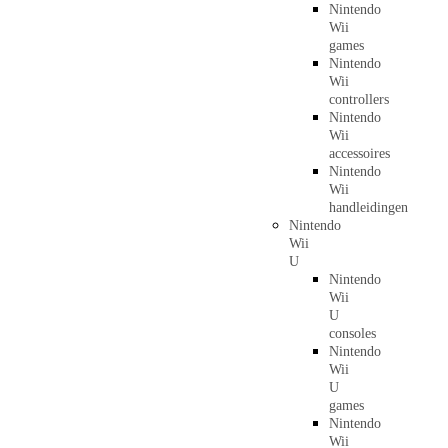
Nintendo
Wii
games
Nintendo
Wii
controllers
Nintendo
Wii
accessoires
Nintendo
Wii
handleidingen
Nintendo
Wii
U
Nintendo
Wii
U
consoles
Nintendo
Wii
U
games
Nintendo
Wii