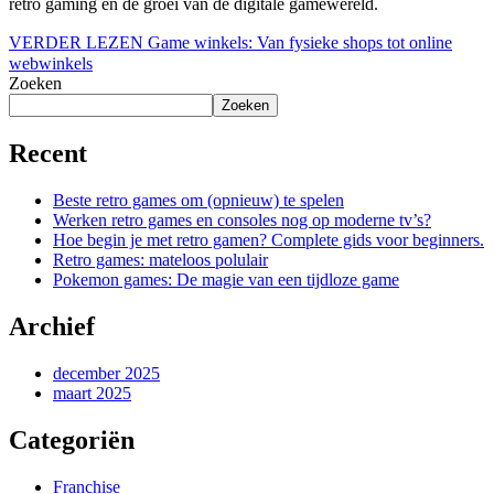
retro gaming en de groei van de digitale gamewereld.
VERDER LEZEN
Game winkels: Van fysieke shops tot online
webwinkels
Zoeken
Zoeken
Recent
Beste retro games om (opnieuw) te spelen
Werken retro games en consoles nog op moderne tv’s?
Hoe begin je met retro gamen? Complete gids voor beginners.
Retro games: mateloos polulair
Pokemon games: De magie van een tijdloze game
Archief
december 2025
maart 2025
Categoriën
Franchise