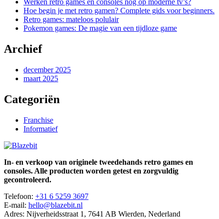
Werken retro games en consoles nog op moderne tv’s?
Hoe begin je met retro gamen? Complete gids voor beginners.
Retro games: mateloos polulair
Pokemon games: De magie van een tijdloze game
Archief
december 2025
maart 2025
Categoriën
Franchise
Informatief
In- en verkoop van originele tweedehands retro games en
consoles. Alle producten worden getest en zorgvuldig
gecontroleerd.
Telefoon:
+31 6 5259 3697
E-mail:
hello@blazebit.nl
Adres: Nijverheidsstraat 1, 7641 AB Wierden, Nederland