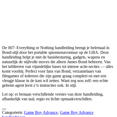
De 007: Everything or Nothing handleiding brengt je helemaal in
Bond-stijl door het portable spionnenavontuur op de GBA. Deze
handleiding helpt je met de basisbesturing, gadgets, wapens en
natuurlijk de stijlvolle moves die alleen James Bond beheerst. Van
het infiltreren van vijandelijke bases tot intense actie-secties — alles
komt voorbij. Perfect voor fans van Bond, verzamelaars van
filmgames of iedereen die zijn game graag compleet en met een
vleugje klasse in de kast wil zetten. Want zeg nou zelf: een echte
geheim agent leest z’n instructies ook. In stijl.
Let op: er bestaan verschillende versies van deze handleiding,
afhankelijk van taal, regio en lichte opmaakverschillen.
Categorieën:
Game Boy Advance
,
Game Boy Advance