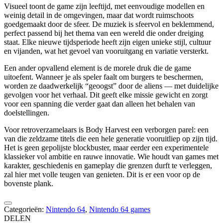
Visueel toont de game zijn leeftijd, met eenvoudige modellen en
weinig detail in de omgevingen, maar dat wordt ruimschoots
goedgemaakt door de sfeer. De muziek is sfeervol en beklemmend,
perfect passend bij het thema van een wereld die onder dreiging
staat. Elke nieuwe tijdsperiode heeft zijn eigen unieke stijl, cultuur
en vijanden, wat het gevoel van vooruitgang en variatie versterkt.
Een ander opvallend element is de morele druk die de game
uitoefent. Wanneer je als speler faalt om burgers te beschermen,
worden ze daadwerkelijk “geoogst” door de aliens — met duidelijke
gevolgen voor het verhaal. Dit geeft elke missie gewicht en zorgt
voor een spanning die verder gaat dan alleen het behalen van
doelstellingen.
Voor retroverzamelaars is Body Harvest een verborgen parel: een
van die zeldzame titels die een hele generatie vooruitliep op zijn tijd.
Het is geen gepolijste blockbuster, maar eerder een experimentele
klassieker vol ambitie en rauwe innovatie. Wie houdt van games met
karakter, geschiedenis en gameplay die grenzen durft te verleggen,
zal hier met volle teugen van genieten. Dit is er een voor op de
bovenste plank.
Categorieën:
Nintendo 64
,
Nintendo 64 games
DELEN