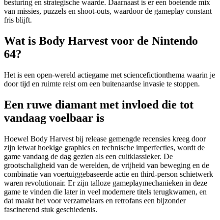
besturing en strategische waarde. Daarnaast is er een boeiende mix
van missies, puzzels en shoot-outs, waardoor de gameplay constant
fris blijft.
Wat is Body Harvest voor de Nintendo
64?
Het is een open-wereld actiegame met sciencefictionthema waarin je
door tijd en ruimte reist om een buitenaardse invasie te stoppen.
Een ruwe diamant met invloed die tot
vandaag voelbaar is
Hoewel Body Harvest bij release gemengde recensies kreeg door
zijn ietwat hoekige graphics en technische imperfecties, wordt de
game vandaag de dag gezien als een cultklassieker. De
grootschaligheid van de werelden, de vrijheid van beweging en de
combinatie van voertuiggebaseerde actie en third-person schietwerk
waren revolutionair. Er zijn talloze gameplaymechanieken in deze
game te vinden die later in veel modernere titels terugkwamen, en
dat maakt het voor verzamelaars en retrofans een bijzonder
fascinerend stuk geschiedenis.