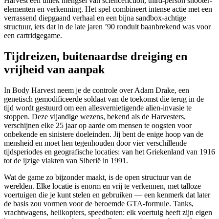
Harvest een uniek mengsel van sciencefiction, third-person shooter-
elementen en verkenning. Het spel combineert intense actie met een
verrassend diepgaand verhaal en een bijna sandbox-achtige
structuur, iets dat in de late jaren ’90 ronduit baanbrekend was voor
een cartridgegame.
Tijdreizen, buitenaardse dreiging en
vrijheid van aanpak
In Body Harvest neem je de controle over Adam Drake, een
genetisch gemodificeerde soldaat van de toekomst die terug in de
tijd wordt gestuurd om een allesvernietigende alien-invasie te
stoppen. Deze vijandige wezens, bekend als de Harvesters,
verschijnen elke 25 jaar op aarde om mensen te oogsten voor
onbekende en sinistere doeleinden. Jij bent de enige hoop van de
mensheid en moet hen tegenhouden door vier verschillende
tijdsperiodes en geografische locaties: van het Griekenland van 1916
tot de ijzige vlakten van Siberië in 1991.
Wat de game zo bijzonder maakt, is de open structuur van de
werelden. Elke locatie is enorm en vrij te verkennen, met talloze
voertuigen die je kunt stelen en gebruiken — een kenmerk dat later
de basis zou vormen voor de beroemde GTA-formule. Tanks,
vrachtwagens, helikopters, speedboten: elk voertuig heeft zijn eigen