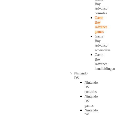
Boy
Advance
consoles
Game
Boy
Advance
games
Game
Boy
Advance
accessoires
Game
Boy
Advance
handleidingen
Nintendo
DS
Nintendo
DS
consoles
Nintendo
DS
games
Nintendo
DS