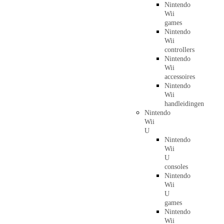
Nintendo
Wii
games
Nintendo
Wii
controllers
Nintendo
Wii
accessoires
Nintendo
Wii
handleidingen
Nintendo
Wii
U
Nintendo
Wii
U
consoles
Nintendo
Wii
U
games
Nintendo
Wii