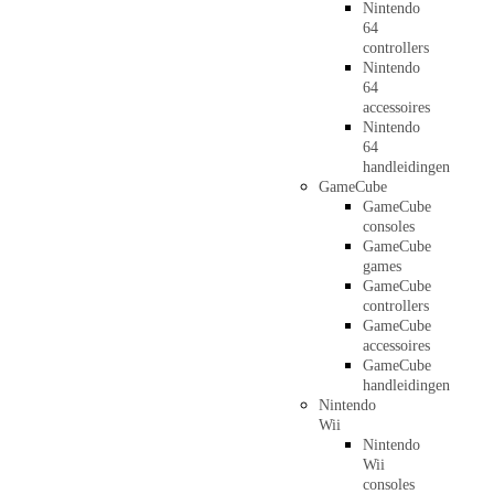
Nintendo
64
controllers
Nintendo
64
accessoires
Nintendo
64
handleidingen
GameCube
GameCube
consoles
GameCube
games
GameCube
controllers
GameCube
accessoires
GameCube
handleidingen
Nintendo
Wii
Nintendo
Wii
consoles