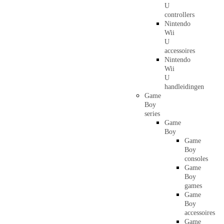
U
controllers
Nintendo
Wii
U
accessoires
Nintendo
Wii
U
handleidingen
Game
Boy
series
Game
Boy
Game
Boy
consoles
Game
Boy
games
Game
Boy
accessoires
Game