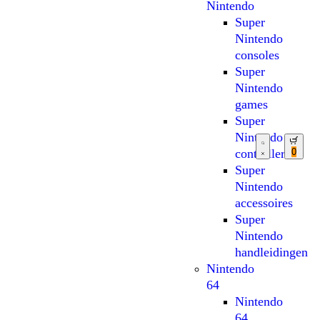
Nintendo
Super
Nintendo
consoles
Super
Nintendo
games
Super
Nintendo
0
controllers
Super
Nintendo
accessoires
Super
Nintendo
handleidingen
Nintendo
64
Nintendo
64