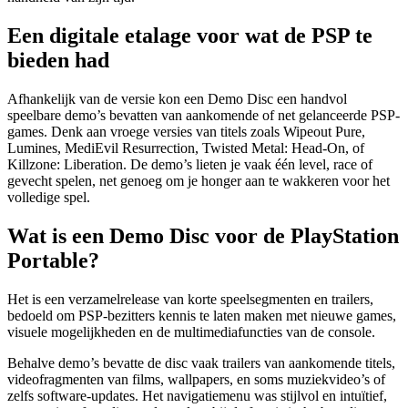
Een digitale etalage voor wat de PSP te
bieden had
Afhankelijk van de versie kon een Demo Disc een handvol
speelbare demo’s bevatten van aankomende of net gelanceerde PSP-
games. Denk aan vroege versies van titels zoals Wipeout Pure,
Lumines, MediEvil Resurrection, Twisted Metal: Head-On, of
Killzone: Liberation. De demo’s lieten je vaak één level, race of
gevecht spelen, net genoeg om je honger aan te wakkeren voor het
volledige spel.
Wat is een Demo Disc voor de PlayStation
Portable?
Het is een verzamelrelease van korte speelsegmenten en trailers,
bedoeld om PSP-bezitters kennis te laten maken met nieuwe games,
visuele mogelijkheden en de multimediafuncties van de console.
Behalve demo’s bevatte de disc vaak trailers van aankomende titels,
videofragmenten van films, wallpapers, en soms muziekvideo’s of
zelfs software-updates. Het navigatiemenu was stijlvol en intuïtief,