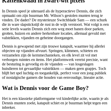
Kattenkwaad in zwart-wit pixels
In Dennis speel je uiteraard als de hyperactieve Dennis, die zich
opmaakt om zijn buurman Mr. Wilson’s gestolen munten terug te
vinden. De dader? De mysterieuze Switchblade Sam — een schurk
die in ware slapstickstijl de rust in de wijk verstoort. Wat volgt is een
serie levels waarin Dennis zich een weg moet banen door parken,
grotten, huizen en andere herkenbare locaties, allemaal gevuld met
valstrikken, vijanden en geheime doorgangen.
Dennis is gewapend met zijn trouwe katapult, waarmee hij allerlei
objecten op vijanden afvuurt. Springen, klimmen, schieten en
verzamelen zijn de kernmechanieken, en elk level zit vol met
verborgen ruimtes en items. Het platformwerk vereist precisie, want
de besturing is gevoelig en de vijanden — van losgeslagen
huisdieren tot gevaarlijke valstrikken — maken geen grapjes. Toch
blijft het spel luchtig en toegankelijk, perfect voor een jong publiek
of nostalgische gamers die houden van eenvoudige, lineaire actie.
Wat is Dennis voor de Game Boy?
Het is een klassieke platformgame vol kinderlijke actie, waarin je als
Dennis munten zoekt, katapult schiet en je buurman helpt tegen een
inbreker.