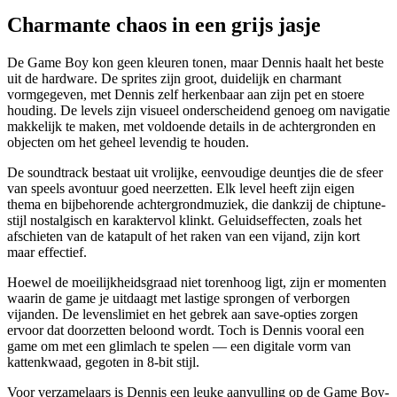
Charmante chaos in een grijs jasje
De Game Boy kon geen kleuren tonen, maar Dennis haalt het beste
uit de hardware. De sprites zijn groot, duidelijk en charmant
vormgegeven, met Dennis zelf herkenbaar aan zijn pet en stoere
houding. De levels zijn visueel onderscheidend genoeg om navigatie
makkelijk te maken, met voldoende details in de achtergronden en
objecten om het geheel levendig te houden.
De soundtrack bestaat uit vrolijke, eenvoudige deuntjes die de sfeer
van speels avontuur goed neerzetten. Elk level heeft zijn eigen
thema en bijbehorende achtergrondmuziek, die dankzij de chiptune-
stijl nostalgisch en karaktervol klinkt. Geluidseffecten, zoals het
afschieten van de katapult of het raken van een vijand, zijn kort
maar effectief.
Hoewel de moeilijkheidsgraad niet torenhoog ligt, zijn er momenten
waarin de game je uitdaagt met lastige sprongen of verborgen
vijanden. De levenslimiet en het gebrek aan save-opties zorgen
ervoor dat doorzetten beloond wordt. Toch is Dennis vooral een
game om met een glimlach te spelen — een digitale vorm van
kattenkwaad, gegoten in 8-bit stijl.
Voor verzamelaars is Dennis een leuke aanvulling op de Game Boy-