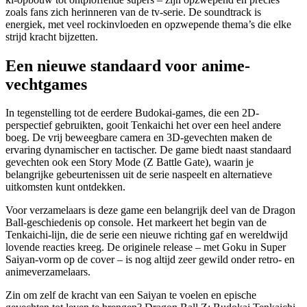
zoals fans zich herinneren van de tv-serie. De soundtrack is
energiek, met veel rockinvloeden en opzwepende thema’s die elke
strijd kracht bijzetten.
Een nieuwe standaard voor anime-
vechtgames
In tegenstelling tot de eerdere Budokai-games, die een 2D-
perspectief gebruikten, gooit Tenkaichi het over een heel andere
boeg. De vrij beweegbare camera en 3D-gevechten maken de
ervaring dynamischer en tactischer. De game biedt naast standaard
gevechten ook een Story Mode (Z Battle Gate), waarin je
belangrijke gebeurtenissen uit de serie naspeelt en alternatieve
uitkomsten kunt ontdekken.
Voor verzamelaars is deze game een belangrijk deel van de Dragon
Ball-geschiedenis op console. Het markeert het begin van de
Tenkaichi-lijn, die de serie een nieuwe richting gaf en wereldwijd
lovende reacties kreeg. De originele release – met Goku in Super
Saiyan-vorm op de cover – is nog altijd zeer gewild onder retro- en
animeverzamelaars.
Zin om zelf de kracht van een Saiyan te voelen en epische