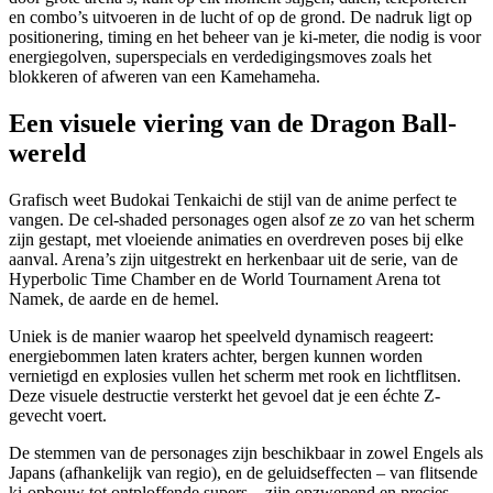
en combo’s uitvoeren in de lucht of op de grond. De nadruk ligt op
positionering, timing en het beheer van je ki-meter, die nodig is voor
energiegolven, superspecials en verdedigingsmoves zoals het
blokkeren of afweren van een Kamehameha.
Een visuele viering van de Dragon Ball-
wereld
Grafisch weet Budokai Tenkaichi de stijl van de anime perfect te
vangen. De cel-shaded personages ogen alsof ze zo van het scherm
zijn gestapt, met vloeiende animaties en overdreven poses bij elke
aanval. Arena’s zijn uitgestrekt en herkenbaar uit de serie, van de
Hyperbolic Time Chamber en de World Tournament Arena tot
Namek, de aarde en de hemel.
Uniek is de manier waarop het speelveld dynamisch reageert:
energiebommen laten kraters achter, bergen kunnen worden
vernietigd en explosies vullen het scherm met rook en lichtflitsen.
Deze visuele destructie versterkt het gevoel dat je een échte Z-
gevecht voert.
De stemmen van de personages zijn beschikbaar in zowel Engels als
Japans (afhankelijk van regio), en de geluidseffecten – van flitsende
ki-opbouw tot ontploffende supers – zijn opzwepend en precies