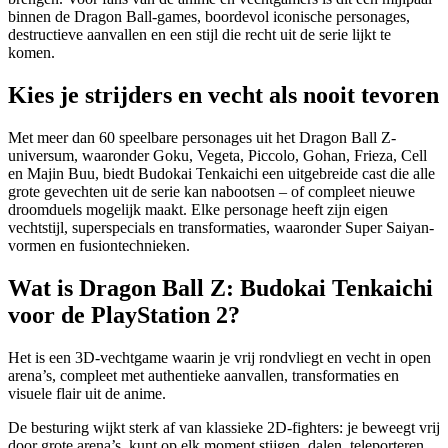
binnen de Dragon Ball-games, boordevol iconische personages,
destructieve aanvallen en een stijl die recht uit de serie lijkt te
komen.
Kies je strijders en vecht als nooit tevoren
Met meer dan 60 speelbare personages uit het Dragon Ball Z-
universum, waaronder Goku, Vegeta, Piccolo, Gohan, Frieza, Cell
en Majin Buu, biedt Budokai Tenkaichi een uitgebreide cast die alle
grote gevechten uit de serie kan nabootsen – of compleet nieuwe
droomduels mogelijk maakt. Elke personage heeft zijn eigen
vechtstijl, superspecials en transformaties, waaronder Super Saiyan-
vormen en fusiontechnieken.
Wat is Dragon Ball Z: Budokai Tenkaichi
voor de PlayStation 2?
Het is een 3D-vechtgame waarin je vrij rondvliegt en vecht in open
arena’s, compleet met authentieke aanvallen, transformaties en
visuele flair uit de anime.
De besturing wijkt sterk af van klassieke 2D-fighters: je beweegt vrij
door grote arena’s, kunt op elk moment stijgen, dalen, teleporteren