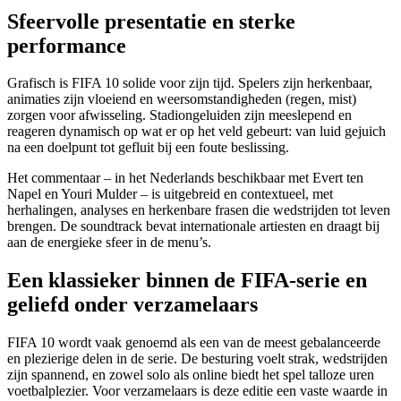
Sfeervolle presentatie en sterke
performance
Grafisch is FIFA 10 solide voor zijn tijd. Spelers zijn herkenbaar,
animaties zijn vloeiend en weersomstandigheden (regen, mist)
zorgen voor afwisseling. Stadiongeluiden zijn meeslepend en
reageren dynamisch op wat er op het veld gebeurt: van luid gejuich
na een doelpunt tot gefluit bij een foute beslissing.
Het commentaar – in het Nederlands beschikbaar met Evert ten
Napel en Youri Mulder – is uitgebreid en contextueel, met
herhalingen, analyses en herkenbare frasen die wedstrijden tot leven
brengen. De soundtrack bevat internationale artiesten en draagt bij
aan de energieke sfeer in de menu’s.
Een klassieker binnen de FIFA-serie en
geliefd onder verzamelaars
FIFA 10 wordt vaak genoemd als een van de meest gebalanceerde
en plezierige delen in de serie. De besturing voelt strak, wedstrijden
zijn spannend, en zowel solo als online biedt het spel talloze uren
voetbalplezier. Voor verzamelaars is deze editie een vaste waarde in