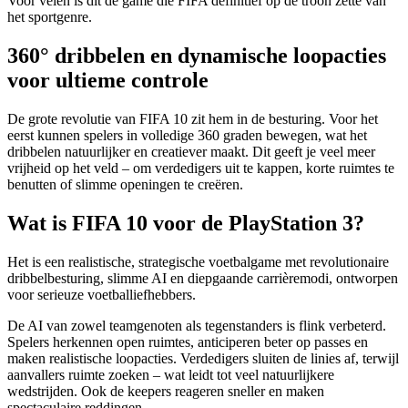
Voor velen is dit de game die FIFA definitief op de troon zette van
het sportgenre.
360° dribbelen en dynamische loopacties
voor ultieme controle
De grote revolutie van FIFA 10 zit hem in de besturing. Voor het
eerst kunnen spelers in volledige 360 graden bewegen, wat het
dribbelen natuurlijker en creatiever maakt. Dit geeft je veel meer
vrijheid op het veld – om verdedigers uit te kappen, korte ruimtes te
benutten of slimme openingen te creëren.
Wat is FIFA 10 voor de PlayStation 3?
Het is een realistische, strategische voetbalgame met revolutionaire
dribbelbesturing, slimme AI en diepgaande carrièremodi, ontworpen
voor serieuze voetballiefhebbers.
De AI van zowel teamgenoten als tegenstanders is flink verbeterd.
Spelers herkennen open ruimtes, anticiperen beter op passes en
maken realistische loopacties. Verdedigers sluiten de linies af, terwijl
aanvallers ruimte zoeken – wat leidt tot veel natuurlijkere
wedstrijden. Ook de keepers reageren sneller en maken
spectaculaire reddingen.