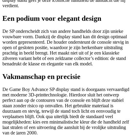
display stand geef je deze iconische handheld de aandacht die hij
verdient.
Een podium voor elegant design
De SP onderscheidt zich van andere handhelds door zijn unieke
vouwbare vorm. Dankzij de display stand kan dit design optimaal
worden gepresenteerd. De houder ondersteunt de console stevig in
open of gesloten positie, waardoor je zijn herkenbare uitstraling
prachtig in beeld brengt. Het maakt niet uit of je een klassieke
zilveren variant hebt of een zeldzame collector’s edition: de stand
benadrukt de klasse en elegantie van elk model.
Vakmanschap en precisie
De Game Boy Advance SP display stand is doorgaans vervaardigd
met moderne 3D-printtechnologie. Hierdoor sluit het ontwerp
perfect aan op de contouren van de console en blijft deze stabiel
staan zonder risico op omvallen. Het gebruikte materiaal is
duurzaam en stevig, terwijl de stand toch licht en eenvoudig te
verplaatsen blijft. Ook qua uiterlijk biedt de standaard veel
mogelijkheden: kies een minimalistische kleur die de handheld zelf
laat stralen of een uitvoering die aansluit bij de vrolijke uitstraling
van de jaren 2000.