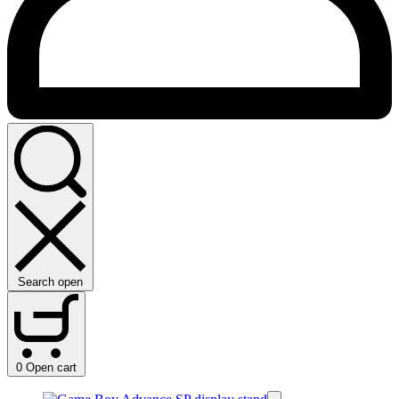
Search open
0
Open cart