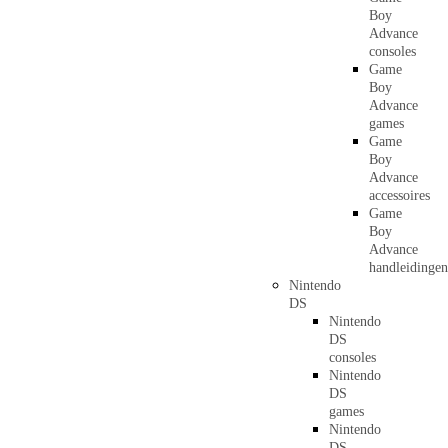
Boy
Advance
consoles
Game
Boy
Advance
games
Game
Boy
Advance
accessoires
Game
Boy
Advance
handleidingen
Nintendo
DS
Nintendo
DS
consoles
Nintendo
DS
games
Nintendo
DS