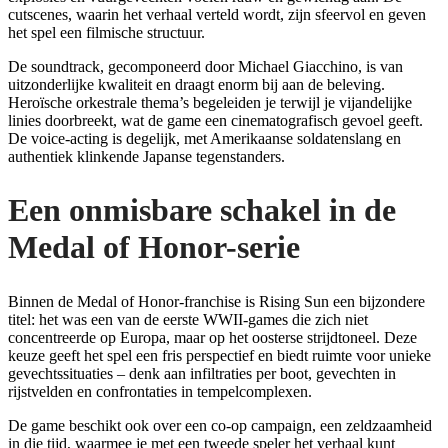
cutscenes, waarin het verhaal verteld wordt, zijn sfeervol en geven
het spel een filmische structuur.
De soundtrack, gecomponeerd door Michael Giacchino, is van
uitzonderlijke kwaliteit en draagt enorm bij aan de beleving.
Heroïsche orkestrale thema’s begeleiden je terwijl je vijandelijke
linies doorbreekt, wat de game een cinematografisch gevoel geeft.
De voice-acting is degelijk, met Amerikaanse soldatenslang en
authentiek klinkende Japanse tegenstanders.
Een onmisbare schakel in de
Medal of Honor-serie
Binnen de Medal of Honor-franchise is Rising Sun een bijzondere
titel: het was een van de eerste WWII-games die zich niet
concentreerde op Europa, maar op het oosterse strijdtoneel. Deze
keuze geeft het spel een fris perspectief en biedt ruimte voor unieke
gevechtssituaties – denk aan infiltraties per boot, gevechten in
rijstvelden en confrontaties in tempelcomplexen.
De game beschikt ook over een co-op campaign, een zeldzaamheid
in die tijd, waarmee je met een tweede speler het verhaal kunt