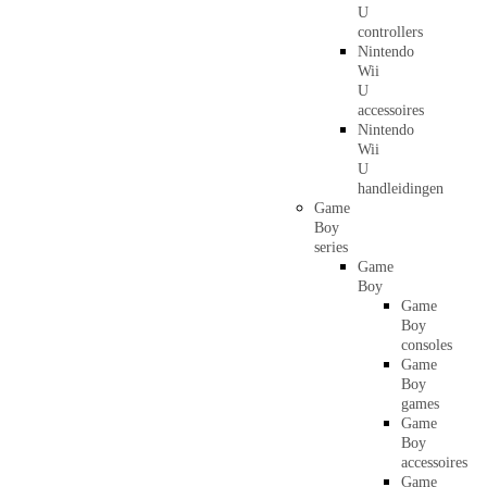
U
controllers
Nintendo
Wii
U
accessoires
Nintendo
Wii
U
handleidingen
Game
Boy
series
Game
Boy
Game
Boy
consoles
Game
Boy
games
Game
Boy
accessoires
Game