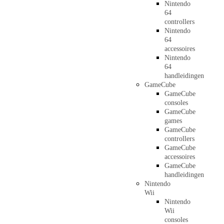
Nintendo
64
controllers
Nintendo
64
accessoires
Nintendo
64
handleidingen
GameCube
GameCube
consoles
GameCube
games
GameCube
controllers
GameCube
accessoires
GameCube
handleidingen
Nintendo
Wii
Nintendo
Wii
consoles