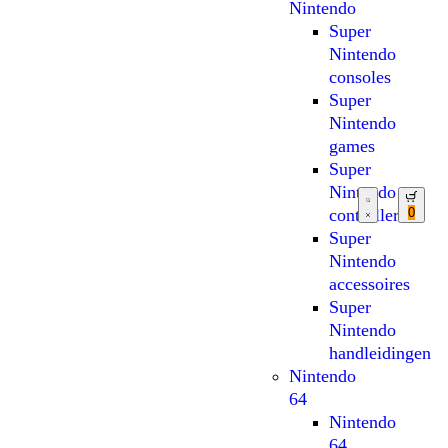
Nintendo
Super
Nintendo
consoles
Super
Nintendo
games
Super
Nintendo
0
controllers
Super
Nintendo
accessoires
Super
Nintendo
handleidingen
Nintendo
64
Nintendo
64