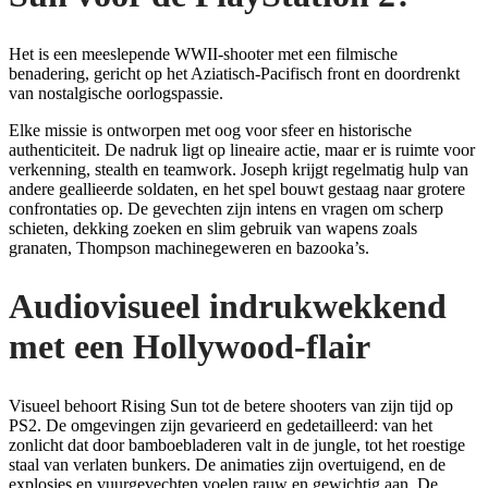
Het is een meeslepende WWII-shooter met een filmische
benadering, gericht op het Aziatisch-Pacifisch front en doordrenkt
van nostalgische oorlogspassie.
Elke missie is ontworpen met oog voor sfeer en historische
authenticiteit. De nadruk ligt op lineaire actie, maar er is ruimte voor
verkenning, stealth en teamwork. Joseph krijgt regelmatig hulp van
andere geallieerde soldaten, en het spel bouwt gestaag naar grotere
confrontaties op. De gevechten zijn intens en vragen om scherp
schieten, dekking zoeken en slim gebruik van wapens zoals
granaten, Thompson machinegeweren en bazooka’s.
Audiovisueel indrukwekkend
met een Hollywood-flair
Visueel behoort Rising Sun tot de betere shooters van zijn tijd op
PS2. De omgevingen zijn gevarieerd en gedetailleerd: van het
zonlicht dat door bamboebladeren valt in de jungle, tot het roestige
staal van verlaten bunkers. De animaties zijn overtuigend, en de
explosies en vuurgevechten voelen rauw en gewichtig aan. De