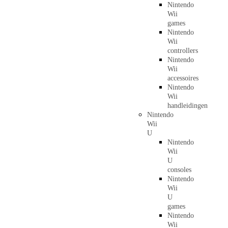
Nintendo
Wii
games
Nintendo
Wii
controllers
Nintendo
Wii
accessoires
Nintendo
Wii
handleidingen
Nintendo
Wii
U
Nintendo
Wii
U
consoles
Nintendo
Wii
U
games
Nintendo
Wii