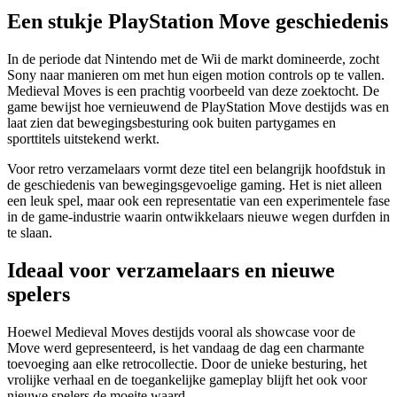
Een stukje PlayStation Move geschiedenis
In de periode dat Nintendo met de Wii de markt domineerde, zocht
Sony naar manieren om met hun eigen motion controls op te vallen.
Medieval Moves is een prachtig voorbeeld van deze zoektocht. De
game bewijst hoe vernieuwend de PlayStation Move destijds was en
laat zien dat bewegingsbesturing ook buiten partygames en
sporttitels uitstekend werkt.
Voor retro verzamelaars vormt deze titel een belangrijk hoofdstuk in
de geschiedenis van bewegingsgevoelige gaming. Het is niet alleen
een leuk spel, maar ook een representatie van een experimentele fase
in de game-industrie waarin ontwikkelaars nieuwe wegen durfden in
te slaan.
Ideaal voor verzamelaars en nieuwe
spelers
Hoewel Medieval Moves destijds vooral als showcase voor de
Move werd gepresenteerd, is het vandaag de dag een charmante
toevoeging aan elke retrocollectie. Door de unieke besturing, het
vrolijke verhaal en de toegankelijke gameplay blijft het ook voor
nieuwe spelers de moeite waard.