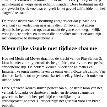
nauwkeurig je werpsterren richting vijanden. Deze besturing maakt
elk gevecht fysiek voelbaar en geeft je het gevoel zelf midden op het
slagveld te staan.
De responsiviteit van de besturing zorgt ervoor dat je naadloos
overgaat van verdedigen naar aanvallen. Dit levert niet alleen
dynamische gevechten op, maar maakt de game ook toegankelijk
voor jongere spelers en mensen die normaliter minder ervaren zijn
met complexe besturingsschema’s.
Kleurrijke visuals met tijdloze charme
Hoewel Medieval Moves draait op de kracht van de PlayStation 3,
kiest het niet voor hyperrealistische graphics, maar voor een speelse,
cartooneske stijl. De heldere kleuren, vloeiende animaties en
fantasierijke omgevingen geven de game een tijdloze uitstraling. Van
donkere kerkers tot majestueuze kastelen: elk gebied voelt uniek en
uitnodigend.
Deze grafische keuzes sluiten perfect aan bij de lichte toon van het
verhaal. Ondanks de duistere vijanden en de soms spannende
gevechten, behoudt het spel altijd een vrolijke, bijna
sprookjesachtige sfeer. Hierdoor blijft het geschikt voor een breed
publiek.