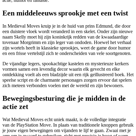
actie, humor en fantasie.
Een middeleeuws sprookje met een twist
In Medieval Moves kruip je in de huid van prins Edmund, die door
een duistere vloek wordt veranderd in een skelet. Onder zijn nieuwe
naam Skelly moet hij zijn koninkrijk redden van de kwaadaardige
tovenaar Morgrimm en zijn leger van ondoden. Hoewel het verhaal
zijn wortels heeft in klassieke sprookjes, weet de game door humor
en een frisse vertelstijl zich te onderscheiden van vele soortgenoten.
De vijandige legers, spookachtige kastelen en mysterieuze kerkers
vormen samen een levendig decor waarin elk gevecht en elke
ontdekking voelt als een bladzijde uit een rijk geïllustreerd boek. Het
speelse script en de charmante personages zorgen ervoor dat spelers
zich meteen verbonden voelen met de wereld en zijn bewoners.
Bewegingsbesturing die je midden in de
actie zet
Wat Medieval Moves echt uniek maakt, is de volledige integratie
van de PlayStation Move. In plaats van traditionele knoppen gebruik
je jouw eigen bewegingen om vijanden te lijf te gaan. Zwaai met je
arm om je zwaard te gebruiken, richt met precisie je boog of werp