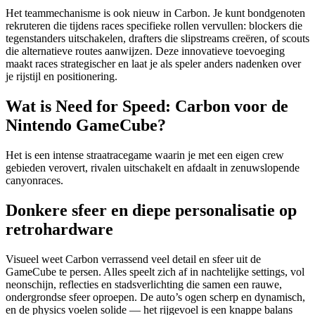
Het teammechanisme is ook nieuw in Carbon. Je kunt bondgenoten
rekruteren die tijdens races specifieke rollen vervullen: blockers die
tegenstanders uitschakelen, drafters die slipstreams creëren, of scouts
die alternatieve routes aanwijzen. Deze innovatieve toevoeging
maakt races strategischer en laat je als speler anders nadenken over
je rijstijl en positionering.
Wat is Need for Speed: Carbon voor de
Nintendo GameCube?
Het is een intense straatracegame waarin je met een eigen crew
gebieden verovert, rivalen uitschakelt en afdaalt in zenuwslopende
canyonraces.
Donkere sfeer en diepe personalisatie op
retrohardware
Visueel weet Carbon verrassend veel detail en sfeer uit de
GameCube te persen. Alles speelt zich af in nachtelijke settings, vol
neonschijn, reflecties en stadsverlichting die samen een rauwe,
ondergrondse sfeer oproepen. De auto’s ogen scherp en dynamisch,
en de physics voelen solide — het rijgevoel is een knappe balans