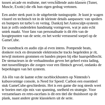
tussen arcade en realisme, met verschillende auto-klassen (Tuner,
Muscle, Exotic) die elk hun eigen gedrag vertonen.
Een ander sterk punt is de uitgebreide tuningsoptie. Je kunt je wagen
visueel en technisch tot in de kleinste details aanpassen: van spoilers
en bumpers tot turbo’s en vering. Dankzij het Autosculpt-systeem
kun je zelfs onderdelen handmatig vormgeven, wat je auto echt
uniek maakt. Voor fans van personalisatie is dit één van de
hoogtepunten van de serie, en het werkt verrassend soepel op de
GameCube.
De soundtrack en audio zijn al even intens. Pompende beats,
donkere rock en dreunende elektronische tracks begeleiden je rit,
terwijl motoren grommen en banden piepen bij elke haarspeldbocht.
De stemacteurs in de verhaalmodus geven het geheel extra lading,
met tussenfilmpjes die zorgen voor een filmisch gevoel, ondanks de
beperkingen van het systeem.
Als één van de laatste echte raceblockbusters op Nintendo’s
kubusvormige console, is Need for Speed: Carbon een essentieel
stuk GameCube-geschiedenis. Het is een game die nog steeds weet
te boeien met zijn mix van spanning, snelheid en strategie. Voor
verzamelaars en retro-racefans is dit een titel die thuishoort op de
plank, naast andere grote klassiekers uit de serie.