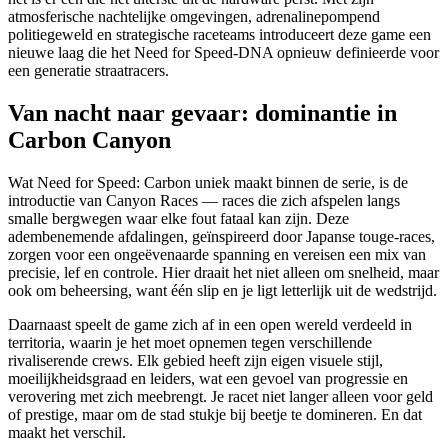
atmosferische nachtelijke omgevingen, adrenalinepompend
politiegeweld en strategische raceteams introduceert deze game een
nieuwe laag die het Need for Speed-DNA opnieuw definieerde voor
een generatie straatracers.
Van nacht naar gevaar: dominantie in
Carbon Canyon
Wat Need for Speed: Carbon uniek maakt binnen de serie, is de
introductie van Canyon Races — races die zich afspelen langs
smalle bergwegen waar elke fout fataal kan zijn. Deze
adembenemende afdalingen, geïnspireerd door Japanse touge-races,
zorgen voor een ongeëvenaarde spanning en vereisen een mix van
precisie, lef en controle. Hier draait het niet alleen om snelheid, maar
ook om beheersing, want één slip en je ligt letterlijk uit de wedstrijd.
Daarnaast speelt de game zich af in een open wereld verdeeld in
territoria, waarin je het moet opnemen tegen verschillende
rivaliserende crews. Elk gebied heeft zijn eigen visuele stijl,
moeilijkheidsgraad en leiders, wat een gevoel van progressie en
verovering met zich meebrengt. Je racet niet langer alleen voor geld
of prestige, maar om de stad stukje bij beetje te domineren. En dat
maakt het verschil.