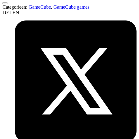
Categorieën:
GameCube
,
GameCube games
DELEN