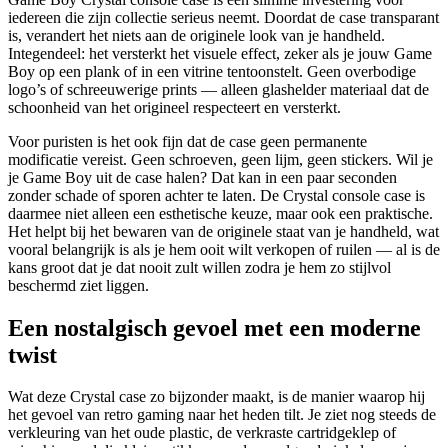
iedereen die zijn collectie serieus neemt. Doordat de case transparant
is, verandert het niets aan de originele look van je handheld.
Integendeel: het versterkt het visuele effect, zeker als je jouw Game
Boy op een plank of in een vitrine tentoonstelt. Geen overbodige
logo’s of schreeuwerige prints — alleen glashelder materiaal dat de
schoonheid van het origineel respecteert en versterkt.
Voor puristen is het ook fijn dat de case geen permanente
modificatie vereist. Geen schroeven, geen lijm, geen stickers. Wil je
je Game Boy uit de case halen? Dat kan in een paar seconden
zonder schade of sporen achter te laten. De Crystal console case is
daarmee niet alleen een esthetische keuze, maar ook een praktische.
Het helpt bij het bewaren van de originele staat van je handheld, wat
vooral belangrijk is als je hem ooit wilt verkopen of ruilen — al is de
kans groot dat je dat nooit zult willen zodra je hem zo stijlvol
beschermd ziet liggen.
Een nostalgisch gevoel met een moderne
twist
Wat deze Crystal case zo bijzonder maakt, is de manier waarop hij
het gevoel van retro gaming naar het heden tilt. Je ziet nog steeds de
verkleuring van het oude plastic, de verkraste cartridgeklep of