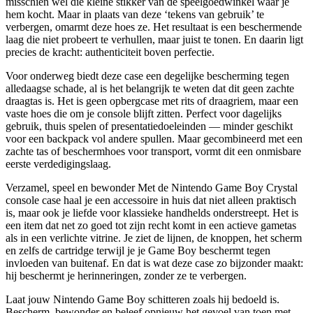
misschien wel die kleine stikker van de speelgoedwinkel waar je
hem kocht. Maar in plaats van deze ‘tekens van gebruik’ te
verbergen, omarmt deze hoes ze. Het resultaat is een beschermende
laag die niet probeert te verhullen, maar juist te tonen. En daarin ligt
precies de kracht: authenticiteit boven perfectie.
Voor onderweg biedt deze case een degelijke bescherming tegen
alledaagse schade, al is het belangrijk te weten dat dit geen zachte
draagtas is. Het is geen opbergcase met rits of draagriem, maar een
vaste hoes die om je console blijft zitten. Perfect voor dagelijks
gebruik, thuis spelen of presentatiedoeleinden — minder geschikt
voor een backpack vol andere spullen. Maar gecombineerd met een
zachte tas of beschermhoes voor transport, vormt dit een onmisbare
eerste verdedigingslaag.
Verzamel, speel en bewonder Met de Nintendo Game Boy Crystal
console case haal je een accessoire in huis dat niet alleen praktisch
is, maar ook je liefde voor klassieke handhelds onderstreept. Het is
een item dat net zo goed tot zijn recht komt in een actieve gametas
als in een verlichte vitrine. Je ziet de lijnen, de knoppen, het scherm
en zelfs de cartridge terwijl je je Game Boy beschermt tegen
invloeden van buitenaf. En dat is wat deze case zo bijzonder maakt:
hij beschermt je herinneringen, zonder ze te verbergen.
Laat jouw Nintendo Game Boy schitteren zoals hij bedoeld is.
Bescherm, bewonder en beleef opnieuw het gevoel van toen met