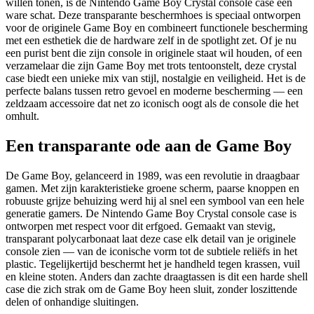
willen tonen, is de Nintendo Game Boy Crystal console case een
ware schat. Deze transparante beschermhoes is speciaal ontworpen
voor de originele Game Boy en combineert functionele bescherming
met een esthetiek die de hardware zelf in de spotlight zet. Of je nu
een purist bent die zijn console in originele staat wil houden, of een
verzamelaar die zijn Game Boy met trots tentoonstelt, deze crystal
case biedt een unieke mix van stijl, nostalgie en veiligheid. Het is de
perfecte balans tussen retro gevoel en moderne bescherming — een
zeldzaam accessoire dat net zo iconisch oogt als de console die het
omhult.
Een transparante ode aan de Game Boy
De Game Boy, gelanceerd in 1989, was een revolutie in draagbaar
gamen. Met zijn karakteristieke groene scherm, paarse knoppen en
robuuste grijze behuizing werd hij al snel een symbool van een hele
generatie gamers. De Nintendo Game Boy Crystal console case is
ontworpen met respect voor dit erfgoed. Gemaakt van stevig,
transparant polycarbonaat laat deze case elk detail van je originele
console zien — van de iconische vorm tot de subtiele reliëfs in het
plastic. Tegelijkertijd beschermt het je handheld tegen krassen, vuil
en kleine stoten. Anders dan zachte draagtassen is dit een harde shell
case die zich strak om de Game Boy heen sluit, zonder loszittende
delen of onhandige sluitingen.