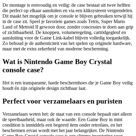
De montage is eenvoudig en veilig: de case bestaat uit twee helften
die perfect op elkaar aansluiten en via een kliksysteem vergrendelen.
Dit maakt het mogelijk om je console te blijven gebruiken terwijl hij
in de case zit. Speel je favoriete games zoals Tetris, Super Mario
Land of Metroid II gewoon door, zonder concessies te doen aan grip
of zichtbaarheid. De knoppen, volumeregeling, cartridgegleuf en
aansluiting voor de Game Link-kabel blijven volledig toegankelijk.
Zo behoud je de authenticiteit van het spelen op originele hardware,
maar met de extra zekerheid van moderne bescherming.
Wat is Nintendo Game Boy Crystal
console case?
Het is een transparante, harde beschermhoes die je Game Boy veilig
houdt én zijn originele design zichtbaar laat.
Perfect voor verzamelaars en puristen
Verzamelaars weten het: de staat van een console bepaalt niet alleen
de speelbaarheid, maar ook de waarde. Een Game Boy in mint
condition is inmiddels een begeerd item onder retrofans, en het
beschermen ervan wordt met het jaar belangrijker. De Nintendo
Game Boy Crystal console case is een slimme investering voor