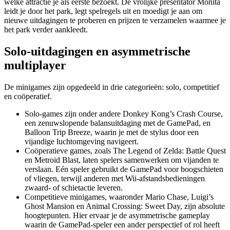
welke attractie je als eerste bezoekt. De vrolijke presentator Monita
leidt je door het park, legt spelregels uit en moedigt je aan om
nieuwe uitdagingen te proberen en prijzen te verzamelen waarmee je
het park verder aankleedt.
Solo-uitdagingen en asymmetrische
multiplayer
De minigames zijn opgedeeld in drie categorieën: solo, competitief
en coöperatief.
Solo-games zijn onder andere Donkey Kong’s Crash Course,
een zenuwslopende balansuitdaging met de GamePad, en
Balloon Trip Breeze, waarin je met de stylus door een
vijandige luchtomgeving navigeert.
Coöperatieve games, zoals The Legend of Zelda: Battle Quest
en Metroid Blast, laten spelers samenwerken om vijanden te
verslaan. Eén speler gebruikt de GamePad voor boogschieten
of vliegen, terwijl anderen met Wii-afstandsbedieningen
zwaard- of schietactie leveren.
Competitieve minigames, waaronder Mario Chase, Luigi’s
Ghost Mansion en Animal Crossing: Sweet Day, zijn absolute
hoogtepunten. Hier ervaar je de asymmetrische gameplay
waarin de GamePad-speler een ander perspectief of rol heeft