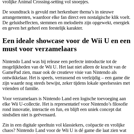
vrolijke Animal Crossing-setting vol snoepjes.
De soundtrack is gevuld met herkenbare thema’s in nieuwe
arrangementen, waardoor elke fan direct een nostalgische klik voelt.
De geluidseffecten, stemmen en melodieën zijn opgewekt, energiek
en geven het geheel een feestelijk karakter.
Een ideale showcase voor de Wii U en een
must voor verzamelaars
Nintendo Land was bij release een perfecte introductie tot de
mogelijkheden van de Wii U. Het laat niet alleen de kracht van de
GamePad zien, maar ook de creatieve visie van Nintendo als
ontwikkelaar. Het is speels, verrassend en veelzijdig – een game die
zijn waarde nog steeds bewijst, zeker tijdens lokale speelsessies met
vrienden of familie.
Voor verzamelaars is Nintendo Land een logische toevoeging aan
elke Wii U-collectie. Het is representatief voor Nintendo’s filosofie
rond innovatie, interactie en fun, en blijft een uniek concept dat
sindsdien niet is geëvenaard.
Zin in een digitale speeltuin vol klassiekers, coöpactie en vrolijke
chaos? Nintendo Land voor de Wii U is dé game die laat zien wat