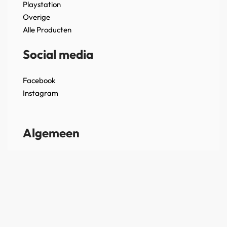
Playstation
Overige
Alle Producten
Social media
Facebook
Instagram
Algemeen
Verzendbeleid
Betaalbeleid
Retour- en terugbetalingsbeleid
Modelformulier voor herroeping
Algemene voorwaarden
Privacyverklaring