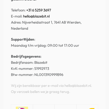
Telefoon:
+31 6 5259 3697
E-mail:
hello@blazebit.nl
Adres: Nijverheidsstraat 1, 7641 AB Wierden,
Nederland
Supporttijden
:
Maandag t/m vrijdag: 09:00 tot 17:00 uur
Bedrijfsgegevens
:
Bedrijfsnaam: Blazebit
KvK-nummer: 51992973
Btw-nummer: NL001390999B96
Wij zijn bereikbaar per e-mail via hello@blazebit.nl.
Op verzoek bellen we je graag terug.