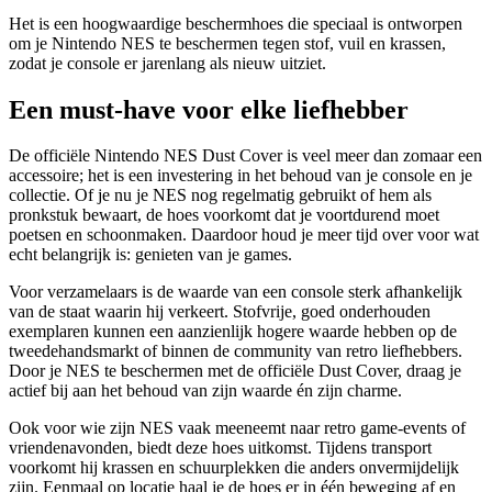
Het is een hoogwaardige beschermhoes die speciaal is ontworpen
om je Nintendo NES te beschermen tegen stof, vuil en krassen,
zodat je console er jarenlang als nieuw uitziet.
Een must-have voor elke liefhebber
De officiële Nintendo NES Dust Cover is veel meer dan zomaar een
accessoire; het is een investering in het behoud van je console en je
collectie. Of je nu je NES nog regelmatig gebruikt of hem als
pronkstuk bewaart, de hoes voorkomt dat je voortdurend moet
poetsen en schoonmaken. Daardoor houd je meer tijd over voor wat
echt belangrijk is: genieten van je games.
Voor verzamelaars is de waarde van een console sterk afhankelijk
van de staat waarin hij verkeert. Stofvrije, goed onderhouden
exemplaren kunnen een aanzienlijk hogere waarde hebben op de
tweedehandsmarkt of binnen de community van retro liefhebbers.
Door je NES te beschermen met de officiële Dust Cover, draag je
actief bij aan het behoud van zijn waarde én zijn charme.
Ook voor wie zijn NES vaak meeneemt naar retro game-events of
vriendenavonden, biedt deze hoes uitkomst. Tijdens transport
voorkomt hij krassen en schuurplekken die anders onvermijdelijk
zijn. Eenmaal op locatie haal je de hoes er in één beweging af en