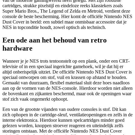
van de moderne gamingwereld heeft gelegd. Met zijn robuuste
cartridges, strakke pixelstijl en eindeloze reeks klassiekers zoals
Super Mario Bros., The Legend of Zelda en Metroid, verdient deze
console de beste bescherming. Hier komt de officiële Nintendo NES
Dust Cover in beeld: een subtiel maar onmisbaar accessoire dat je
NES in topconditie houdt, zowel optisch als technisch.
Een ode aan het behoud van retro
hardware
Wanneer je je NES trots tentoonstelt op een plank, onder een CRT-
televisie of in een speciaal ingerichte gamehoek, wil je dat hij er
altijd onberispelijk uitziet. De officiële Nintendo NES Dust Cover is
speciaal ontworpen om stof, vuil en krassen op afstand te houden.
Gemaakt van duurzaam, flexibel materiaal sluit deze hoes naadloos
aan op de vormen van de NES-console. Hierdoor worden niet alleen
de bovenkant en zijkanten beschermd, maar ook de openingen waar
stof zich vaak ongemerkt ophoopt.
Een van de grootste vijanden van oudere consoles is stof. Dit kan
zich ophopen in de cartridge-sleuf, ventilatieopeningen en zelfs in de
interne elektronica. Hierdoor kunnen spelcartridges minder goed
gelezen worden, knoppen stroever reageren en uiteindelijk zelfs
storingen ontstaan. Met de officiële Nintendo NES Dust Cover