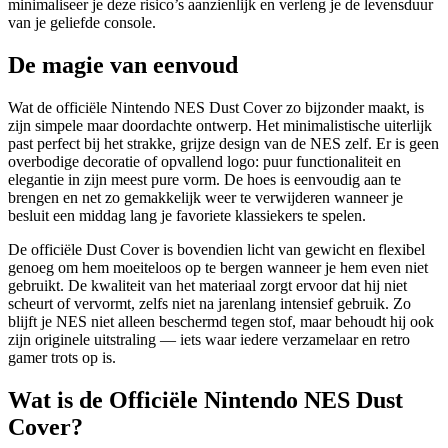
minimaliseer je deze risico’s aanzienlijk en verleng je de levensduur
van je geliefde console.
De magie van eenvoud
Wat de officiële Nintendo NES Dust Cover zo bijzonder maakt, is
zijn simpele maar doordachte ontwerp. Het minimalistische uiterlijk
past perfect bij het strakke, grijze design van de NES zelf. Er is geen
overbodige decoratie of opvallend logo: puur functionaliteit en
elegantie in zijn meest pure vorm. De hoes is eenvoudig aan te
brengen en net zo gemakkelijk weer te verwijderen wanneer je
besluit een middag lang je favoriete klassiekers te spelen.
De officiële Dust Cover is bovendien licht van gewicht en flexibel
genoeg om hem moeiteloos op te bergen wanneer je hem even niet
gebruikt. De kwaliteit van het materiaal zorgt ervoor dat hij niet
scheurt of vervormt, zelfs niet na jarenlang intensief gebruik. Zo
blijft je NES niet alleen beschermd tegen stof, maar behoudt hij ook
zijn originele uitstraling — iets waar iedere verzamelaar en retro
gamer trots op is.
Wat is de Officiële Nintendo NES Dust
Cover?