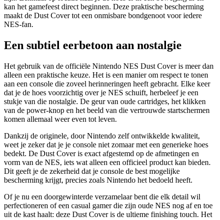
kan het gamefeest direct beginnen. Deze praktische bescherming
maakt de Dust Cover tot een onmisbare bondgenoot voor iedere
NES-fan.
Een subtiel eerbetoon aan nostalgie
Het gebruik van de officiële Nintendo NES Dust Cover is meer dan
alleen een praktische keuze. Het is een manier om respect te tonen
aan een console die zoveel herinneringen heeft gebracht. Elke keer
dat je de hoes voorzichtig over je NES schuift, herbeleef je een
stukje van die nostalgie. De geur van oude cartridges, het klikken
van de power-knop en het beeld van die vertrouwde startschermen
komen allemaal weer even tot leven.
Dankzij de originele, door Nintendo zelf ontwikkelde kwaliteit,
weet je zeker dat je je console niet zomaar met een generieke hoes
bedekt. De Dust Cover is exact afgestemd op de afmetingen en
vorm van de NES, iets wat alleen een officieel product kan bieden.
Dit geeft je de zekerheid dat je console de best mogelijke
bescherming krijgt, precies zoals Nintendo het bedoeld heeft.
Of je nu een doorgewinterde verzamelaar bent die elk detail wil
perfectioneren of een casual gamer die zijn oude NES nog af en toe
uit de kast haalt: deze Dust Cover is de ultieme finishing touch. Het