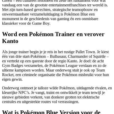
Green – een cultureel fenomeen en zette het fundament voor wat
vandaag een van de grootste entertainmentfranchises ter wereld is.
Met zijn turn-based gevechten, strategische teamopbouw en
onweerstaanbare verzameluitdaging is Pokémon Blue een
monument in de geschiedenis van gaming én een onmisbare
klassieker voor de Game Boy.
Word een Pokémon Trainer en verover
Kanto
Als jonge trainer begin je je reis in het rustige Pallet Town. Je kiest
één van drie start-Pokémon – Bulbasaur, Charmander of Squirtle –
en vertrekt op een queeste door de regio Kanto. Je doel: de acht
Gym Badges verzamelen, de Pokémon League verslaan en zo de
ultieme kampioen worden. Maar onderweg stuit je ook op Team
Rocket, een criminele organisatie die Pokémon misbruikt voor hun
eigen gewin.
Onderweg ontmoet je talloze wilde Pokémon, uitdagende rivalen, en
kleurrijke NPC’s. Je vangt, traint en ontwikkelt je team terwijl je
nieuwe gebieden verkent, van donkere grotten tot elektrische
centrales en uitgestrekte routes vol verrassingen.
Wat is Pokémon Blue Version voor de