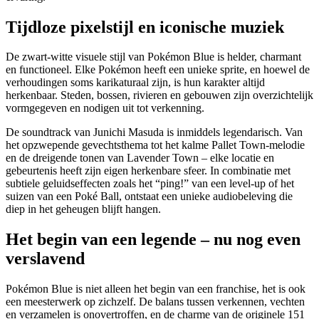
Tijdloze pixelstijl en iconische muziek
De zwart-witte visuele stijl van Pokémon Blue is helder, charmant
en functioneel. Elke Pokémon heeft een unieke sprite, en hoewel de
verhoudingen soms karikaturaal zijn, is hun karakter altijd
herkenbaar. Steden, bossen, rivieren en gebouwen zijn overzichtelijk
vormgegeven en nodigen uit tot verkenning.
De soundtrack van Junichi Masuda is inmiddels legendarisch. Van
het opzwepende gevechtsthema tot het kalme Pallet Town-melodie
en de dreigende tonen van Lavender Town – elke locatie en
gebeurtenis heeft zijn eigen herkenbare sfeer. In combinatie met
subtiele geluidseffecten zoals het “ping!” van een level-up of het
suizen van een Poké Ball, ontstaat een unieke audiobeleving die
diep in het geheugen blijft hangen.
Het begin van een legende – nu nog even
verslavend
Pokémon Blue is niet alleen het begin van een franchise, het is ook
een meesterwerk op zichzelf. De balans tussen verkennen, vechten
en verzamelen is onovertroffen, en de charme van de originele 151