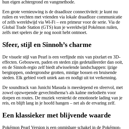
hun eigen achtergrond en vangmethode.
Een grote vernieuwing is de draadloze connectiviteit: je kunt nu
ruilen en vechten met vrienden via lokale draadloze communicatie
of zelfs wereldwijd via Wi-Fi – een primeur voor de serie. Via de
Global Trade Station (GTS) kun je wereldwijd Pokémon ruilen,
zelfs met spelers die je nog nooit hebt ontmoet.
Sfeer, stijl en Sinnoh’s charme
De visuele stijl van Pearl is een verfijnde mix van pixelart en 3D-
effecten. Gebouwen, paden en steden zijn gedetailleerder dan ooit,
en de Sinnoh-regio zelf biedt afwisselende landschappen: ijzige
bergtoppen, ondergrondse grotten, mistige bossen en bruisende
steden. Elk gebied voelt uniek aan en nodigt uit tot verkenning.
De soundtrack van Junichi Masuda is meeslepend en sfeervol, met
zowel opzwepende gevechtsthema’s als kalme melodieën voor
dorpen en routes. De muziek versterkt de emotionele lading van je
reis, en blijft lang in je hoofd hangen – net als de ervaring zelf.
Een klassieker met blijvende waarde
Pokémon Pearl Version is een onmisbare schakel in de Pokémon-