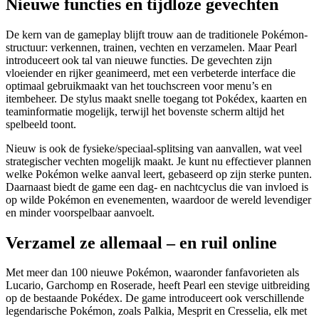
Nieuwe functies en tijdloze gevechten
De kern van de gameplay blijft trouw aan de traditionele Pokémon-
structuur: verkennen, trainen, vechten en verzamelen. Maar Pearl
introduceert ook tal van nieuwe functies. De gevechten zijn
vloeiender en rijker geanimeerd, met een verbeterde interface die
optimaal gebruikmaakt van het touchscreen voor menu’s en
itembeheer. De stylus maakt snelle toegang tot Pokédex, kaarten en
teaminformatie mogelijk, terwijl het bovenste scherm altijd het
spelbeeld toont.
Nieuw is ook de fysieke/speciaal-splitsing van aanvallen, wat veel
strategischer vechten mogelijk maakt. Je kunt nu effectiever plannen
welke Pokémon welke aanval leert, gebaseerd op zijn sterke punten.
Daarnaast biedt de game een dag- en nachtcyclus die van invloed is
op wilde Pokémon en evenementen, waardoor de wereld levendiger
en minder voorspelbaar aanvoelt.
Verzamel ze allemaal – en ruil online
Met meer dan 100 nieuwe Pokémon, waaronder fanfavorieten als
Lucario, Garchomp en Roserade, heeft Pearl een stevige uitbreiding
op de bestaande Pokédex. De game introduceert ook verschillende
legendarische Pokémon, zoals Palkia, Mesprit en Cresselia, elk met