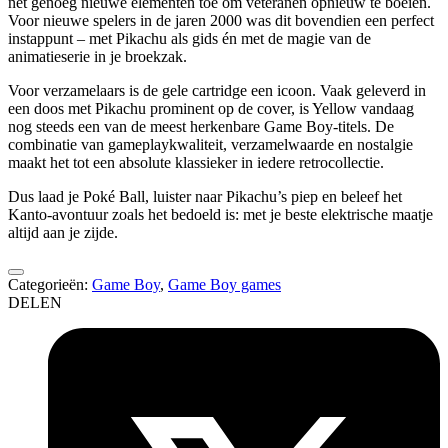
net genoeg nieuwe elementen toe om veteranen opnieuw te boeien.
Voor nieuwe spelers in de jaren 2000 was dit bovendien een perfect
instappunt – met Pikachu als gids én met de magie van de
animatieserie in je broekzak.
Voor verzamelaars is de gele cartridge een icoon. Vaak geleverd in
een doos met Pikachu prominent op de cover, is Yellow vandaag
nog steeds een van de meest herkenbare Game Boy-titels. De
combinatie van gameplaykwaliteit, verzamelwaarde en nostalgie
maakt het tot een absolute klassieker in iedere retrocollectie.
Dus laad je Poké Ball, luister naar Pikachu’s piep en beleef het
Kanto-avontuur zoals het bedoeld is: met je beste elektrische maatje
altijd aan je zijde.
Categorieën:
Game Boy
,
Game Boy games
DELEN