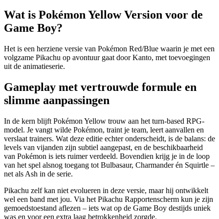
Wat is Pokémon Yellow Version voor de
Game Boy?
Het is een herziene versie van Pokémon Red/Blue waarin je met een
volgzame Pikachu op avontuur gaat door Kanto, met toevoegingen
uit de animatieserie.
Gameplay met vertrouwde formule en
slimme aanpassingen
In de kern blijft Pokémon Yellow trouw aan het turn-based RPG-
model. Je vangt wilde Pokémon, traint je team, leert aanvallen en
verslaat trainers. Wat deze editie echter onderscheidt, is de balans: de
levels van vijanden zijn subtiel aangepast, en de beschikbaarheid
van Pokémon is iets ruimer verdeeld. Bovendien krijg je in de loop
van het spel alsnog toegang tot Bulbasaur, Charmander én Squirtle –
net als Ash in de serie.
Pikachu zelf kan niet evolueren in deze versie, maar hij ontwikkelt
wel een band met jou. Via het Pikachu Rapportenscherm kun je zijn
gemoedstoestand aflezen – iets wat op de Game Boy destijds uniek
was en voor een extra laag betrokkenheid zorgde.