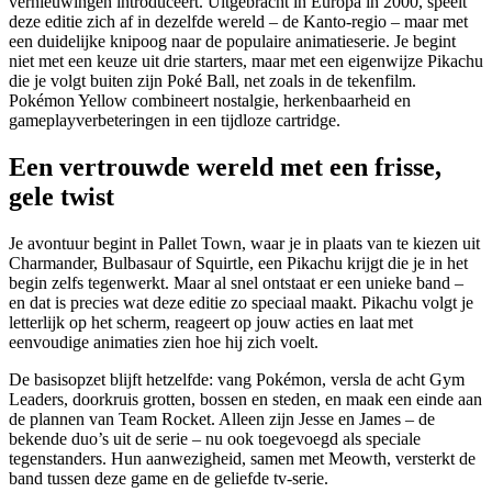
vernieuwingen introduceert. Uitgebracht in Europa in 2000, speelt
deze editie zich af in dezelfde wereld – de Kanto-regio – maar met
een duidelijke knipoog naar de populaire animatieserie. Je begint
niet met een keuze uit drie starters, maar met een eigenwijze Pikachu
die je volgt buiten zijn Poké Ball, net zoals in de tekenfilm.
Pokémon Yellow combineert nostalgie, herkenbaarheid en
gameplayverbeteringen in een tijdloze cartridge.
Een vertrouwde wereld met een frisse,
gele twist
Je avontuur begint in Pallet Town, waar je in plaats van te kiezen uit
Charmander, Bulbasaur of Squirtle, een Pikachu krijgt die je in het
begin zelfs tegenwerkt. Maar al snel ontstaat er een unieke band –
en dat is precies wat deze editie zo speciaal maakt. Pikachu volgt je
letterlijk op het scherm, reageert op jouw acties en laat met
eenvoudige animaties zien hoe hij zich voelt.
De basisopzet blijft hetzelfde: vang Pokémon, versla de acht Gym
Leaders, doorkruis grotten, bossen en steden, en maak een einde aan
de plannen van Team Rocket. Alleen zijn Jesse en James – de
bekende duo’s uit de serie – nu ook toegevoegd als speciale
tegenstanders. Hun aanwezigheid, samen met Meowth, versterkt de
band tussen deze game en de geliefde tv-serie.