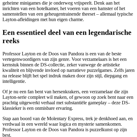
geheime minigames die je onderweg vrijspeelt. Denk aan het
inrichten van een hotelkamer, het voeren van een hamster of het
samenstellen van een geheugentrainende theeset – allemaal typische
Layton-afleidingen met hun eigen charme.
Een essentieel deel van een legendarische
reeks
Professor Layton en de Doos van Pandora is een van de beste
vertegenwoordigers van zijn genre. Voor verzamelaars is het een
kernstuk binnen de DS-collectie, zeker vanwege de artistieke
kwaliteit en blijvende invloed op narratieve puzzelgames. Zelfs jaren
na release blijft het spel indruk maken door zijn stijl, diepgang en
intelligentie.
Of je nu een fan bent van hersenkrakers, een verzamelaar die zijn
Layton-serie compleet wil maken, of gewoon op zoek bent naar een
prachtig uitgewerkt verhaal met substantiële gameplay – deze DS-
klassieker is een onmisbare ervaring.
Stap aan boord van de Molentary Express, trek je denkhoed aan, en
verdwaal in een wereld waar logica en mysterie samenkomen.
Professor Layton en de Doos van Pandora is puzzelkunst op zijn
best.