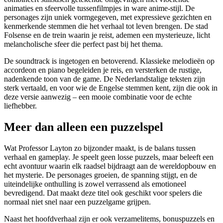
animaties en sfeervolle tussenfilmpjes in ware anime-stijl. De
personages zijn uniek vormgegeven, met expressieve gezichten en
kenmerkende stemmen die het verhaal tot leven brengen. De stad
Folsense en de trein waarin je reist, ademen een mysterieuze, licht
melancholische sfeer die perfect past bij het thema.
De soundtrack is ingetogen en betoverend. Klassieke melodieën op
accordeon en piano begeleiden je reis, en versterken de rustige,
nadenkende toon van de game. De Nederlandstalige teksten zijn
sterk vertaald, en voor wie de Engelse stemmen kent, zijn die ook in
deze versie aanwezig – een mooie combinatie voor de echte
liefhebber.
Meer dan alleen een puzzelspel
Wat Professor Layton zo bijzonder maakt, is de balans tussen
verhaal en gameplay. Je speelt geen losse puzzels, maar beleeft een
echt avontuur waarin elk raadsel bijdraagt aan de wereldopbouw en
het mysterie. De personages groeien, de spanning stijgt, en de
uiteindelijke onthulling is zowel verrassend als emotioneel
bevredigend. Dat maakt deze titel ook geschikt voor spelers die
normaal niet snel naar een puzzelgame grijpen.
Naast het hoofdverhaal zijn er ook verzamelitems, bonuspuzzels en