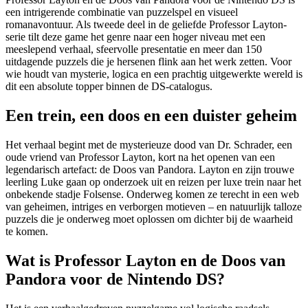
een intrigerende combinatie van puzzelspel en visueel
romanavontuur. Als tweede deel in de geliefde Professor Layton-
serie tilt deze game het genre naar een hoger niveau met een
meeslepend verhaal, sfeervolle presentatie en meer dan 150
uitdagende puzzels die je hersenen flink aan het werk zetten. Voor
wie houdt van mysterie, logica en een prachtig uitgewerkte wereld is
dit een absolute topper binnen de DS-catalogus.
Een trein, een doos en een duister geheim
Het verhaal begint met de mysterieuze dood van Dr. Schrader, een
oude vriend van Professor Layton, kort na het openen van een
legendarisch artefact: de Doos van Pandora. Layton en zijn trouwe
leerling Luke gaan op onderzoek uit en reizen per luxe trein naar het
onbekende stadje Folsense. Onderweg komen ze terecht in een web
van geheimen, intriges en verborgen motieven – en natuurlijk talloze
puzzels die je onderweg moet oplossen om dichter bij de waarheid
te komen.
Wat is Professor Layton en de Doos van
Pandora voor de Nintendo DS?