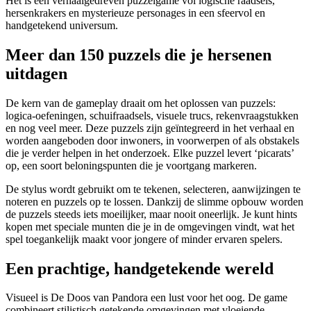
Het is een verhaalgedreven puzzelgame vol logische raadsels,
hersenkrakers en mysterieuze personages in een sfeervol en
handgetekend universum.
Meer dan 150 puzzels die je hersenen
uitdagen
De kern van de gameplay draait om het oplossen van puzzels:
logica-oefeningen, schuifraadsels, visuele trucs, rekenvraagstukken
en nog veel meer. Deze puzzels zijn geïntegreerd in het verhaal en
worden aangeboden door inwoners, in voorwerpen of als obstakels
die je verder helpen in het onderzoek. Elke puzzel levert ‘picarats’
op, een soort beloningspunten die je voortgang markeren.
De stylus wordt gebruikt om te tekenen, selecteren, aanwijzingen te
noteren en puzzels op te lossen. Dankzij de slimme opbouw worden
de puzzels steeds iets moeilijker, maar nooit oneerlijk. Je kunt hints
kopen met speciale munten die je in de omgevingen vindt, wat het
spel toegankelijk maakt voor jongere of minder ervaren spelers.
Een prachtige, handgetekende wereld
Visueel is De Doos van Pandora een lust voor het oog. De game
combineert stilistisch getekende omgevingen met vloeiende