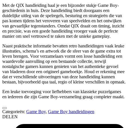
Met de QIX handleiding haal je een bijzonder stukje Game Boy-
geschiedenis in huis. Deze handleiding biedt doorgaans een
duidelijke uitleg van de spelregels, besturing en strategieën die van
pas komen tijdens het veroveren van speelvelden en het ontwijken
van gevaarlijke tegenstanders. Omdat QIX draait om timing, inzicht
en precisie, was een goede handleiding vroeger vaak de perfecte
manier om snel vertrouwd te raken met de unieke gameplay.
Naast praktische informatie bevatten retro handleidingen vaak leuke
illustraties, schema’s en artwork die de sfeer van de game extra tot
leven brengen. Voor verzamelaars vormt een losse handleiding een
waardevolle aanvulling op een bestaande collectie, terwijl
nostalgische gamers kunnen genieten van het authentieke gevoel
van bladeren door een origineel gameboekje. Houd er rekening mee
dat er verschillende uitvoeringen van deze handleiding kunnen
bestaan, bijvoorbeeld qua taal, regio of kleine verschillen in opmaak.
Een leuke toevoeging voor liefhebbers van klassieke puzzelgames
en iedereen die zijn Game Boy-verzameling graag completer maakt.
Categorieën:
Game Boy
,
Game Boy handleidingen
DELEN