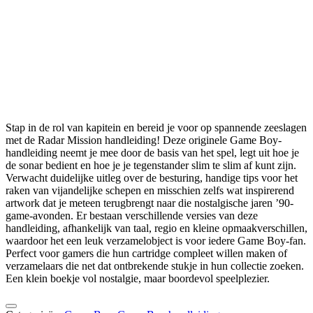
Stap in de rol van kapitein en bereid je voor op spannende zeeslagen
met de Radar Mission handleiding! Deze originele Game Boy-
handleiding neemt je mee door de basis van het spel, legt uit hoe je
de sonar bedient en hoe je je tegenstander slim te slim af kunt zijn.
Verwacht duidelijke uitleg over de besturing, handige tips voor het
raken van vijandelijke schepen en misschien zelfs wat inspirerend
artwork dat je meteen terugbrengt naar die nostalgische jaren ’90-
game-avonden. Er bestaan verschillende versies van deze
handleiding, afhankelijk van taal, regio en kleine opmaakverschillen,
waardoor het een leuk verzamelobject is voor iedere Game Boy-fan.
Perfect voor gamers die hun cartridge compleet willen maken of
verzamelaars die net dat ontbrekende stukje in hun collectie zoeken.
Een klein boekje vol nostalgie, maar boordevol speelplezier.