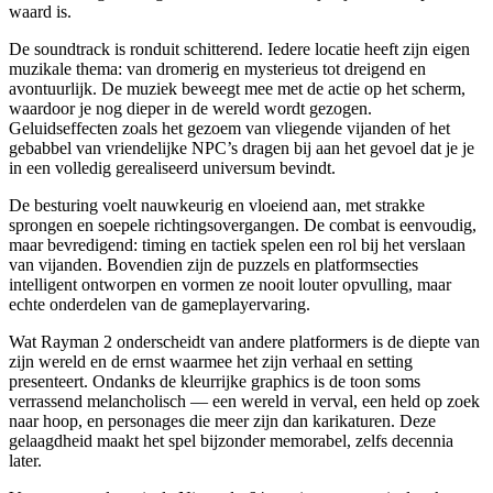
waard is.
De soundtrack is ronduit schitterend. Iedere locatie heeft zijn eigen
muzikale thema: van dromerig en mysterieus tot dreigend en
avontuurlijk. De muziek beweegt mee met de actie op het scherm,
waardoor je nog dieper in de wereld wordt gezogen.
Geluidseffecten zoals het gezoem van vliegende vijanden of het
gebabbel van vriendelijke NPC’s dragen bij aan het gevoel dat je je
in een volledig gerealiseerd universum bevindt.
De besturing voelt nauwkeurig en vloeiend aan, met strakke
sprongen en soepele richtingsovergangen. De combat is eenvoudig,
maar bevredigend: timing en tactiek spelen een rol bij het verslaan
van vijanden. Bovendien zijn de puzzels en platformsecties
intelligent ontworpen en vormen ze nooit louter opvulling, maar
echte onderdelen van de gameplayervaring.
Wat Rayman 2 onderscheidt van andere platformers is de diepte van
zijn wereld en de ernst waarmee het zijn verhaal en setting
presenteert. Ondanks de kleurrijke graphics is de toon soms
verrassend melancholisch — een wereld in verval, een held op zoek
naar hoop, en personages die meer zijn dan karikaturen. Deze
gelaagdheid maakt het spel bijzonder memorabel, zelfs decennia
later.