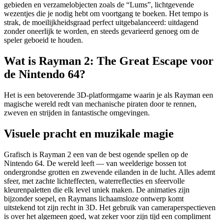
gebieden en verzamelobjecten zoals de “Lums”, lichtgevende
wezentjes die je nodig hebt om voortgang te boeken. Het tempo is
strak, de moeilijkheidsgraad perfect uitgebalanceerd: uitdagend
zonder oneerlijk te worden, en steeds gevarieerd genoeg om de
speler geboeid te houden.
Wat is Rayman 2: The Great Escape voor
de Nintendo 64?
Het is een betoverende 3D-platformgame waarin je als Rayman een
magische wereld redt van mechanische piraten door te rennen,
zweven en strijden in fantastische omgevingen.
Visuele pracht en muzikale magie
Grafisch is Rayman 2 een van de best ogende spellen op de
Nintendo 64. De wereld leeft — van weelderige bossen tot
ondergrondse grotten en zwevende eilanden in de lucht. Alles ademt
sfeer, met zachte lichteffecten, waterreflecties en sfeervolle
kleurenpaletten die elk level uniek maken. De animaties zijn
bijzonder soepel, en Raymans lichaamsloze ontwerp komt
uitstekend tot zijn recht in 3D. Het gebruik van cameraperspectieven
is over het algemeen goed, wat zeker voor zijn tijd een compliment