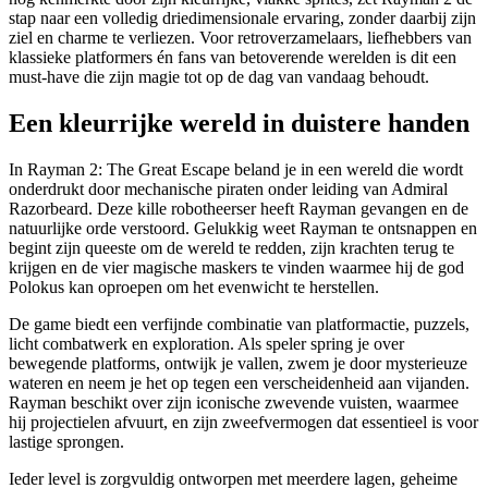
stap naar een volledig driedimensionale ervaring, zonder daarbij zijn
ziel en charme te verliezen. Voor retroverzamelaars, liefhebbers van
klassieke platformers én fans van betoverende werelden is dit een
must-have die zijn magie tot op de dag van vandaag behoudt.
Een kleurrijke wereld in duistere handen
In Rayman 2: The Great Escape beland je in een wereld die wordt
onderdrukt door mechanische piraten onder leiding van Admiral
Razorbeard. Deze kille robotheerser heeft Rayman gevangen en de
natuurlijke orde verstoord. Gelukkig weet Rayman te ontsnappen en
begint zijn queeste om de wereld te redden, zijn krachten terug te
krijgen en de vier magische maskers te vinden waarmee hij de god
Polokus kan oproepen om het evenwicht te herstellen.
De game biedt een verfijnde combinatie van platformactie, puzzels,
licht combatwerk en exploration. Als speler spring je over
bewegende platforms, ontwijk je vallen, zwem je door mysterieuze
wateren en neem je het op tegen een verscheidenheid aan vijanden.
Rayman beschikt over zijn iconische zwevende vuisten, waarmee
hij projectielen afvuurt, en zijn zweefvermogen dat essentieel is voor
lastige sprongen.
Ieder level is zorgvuldig ontworpen met meerdere lagen, geheime