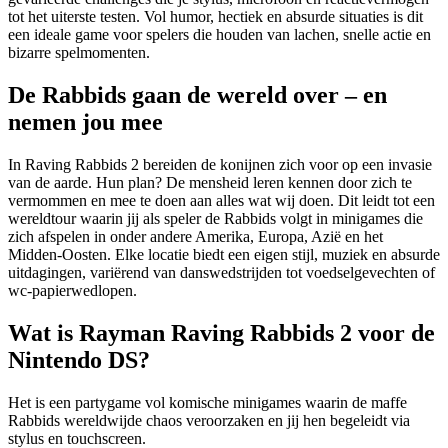
tot het uiterste testen. Vol humor, hectiek en absurde situaties is dit
een ideale game voor spelers die houden van lachen, snelle actie en
bizarre spelmomenten.
De Rabbids gaan de wereld over – en
nemen jou mee
In Raving Rabbids 2 bereiden de konijnen zich voor op een invasie
van de aarde. Hun plan? De mensheid leren kennen door zich te
vermommen en mee te doen aan alles wat wij doen. Dit leidt tot een
wereldtour waarin jij als speler de Rabbids volgt in minigames die
zich afspelen in onder andere Amerika, Europa, Azië en het
Midden-Oosten. Elke locatie biedt een eigen stijl, muziek en absurde
uitdagingen, variërend van danswedstrijden tot voedselgevechten of
wc-papierwedlopen.
Wat is Rayman Raving Rabbids 2 voor de
Nintendo DS?
Het is een partygame vol komische minigames waarin de maffe
Rabbids wereldwijde chaos veroorzaken en jij hen begeleidt via
stylus en touchscreen.