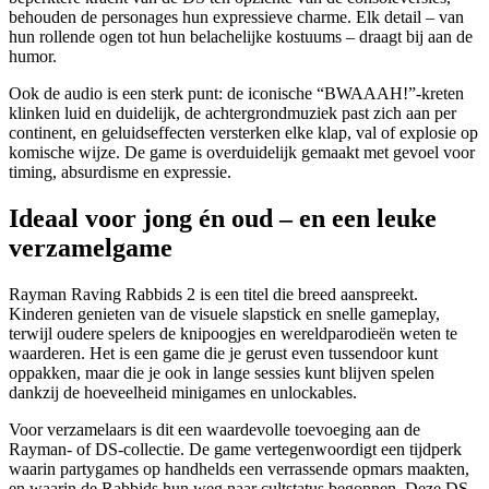
behouden de personages hun expressieve charme. Elk detail – van
hun rollende ogen tot hun belachelijke kostuums – draagt bij aan de
humor.
Ook de audio is een sterk punt: de iconische “BWAAAH!”-kreten
klinken luid en duidelijk, de achtergrondmuziek past zich aan per
continent, en geluidseffecten versterken elke klap, val of explosie op
komische wijze. De game is overduidelijk gemaakt met gevoel voor
timing, absurdisme en expressie.
Ideaal voor jong én oud – en een leuke
verzamelgame
Rayman Raving Rabbids 2 is een titel die breed aanspreekt.
Kinderen genieten van de visuele slapstick en snelle gameplay,
terwijl oudere spelers de knipoogjes en wereldparodieën weten te
waarderen. Het is een game die je gerust even tussendoor kunt
oppakken, maar die je ook in lange sessies kunt blijven spelen
dankzij de hoeveelheid minigames en unlockables.
Voor verzamelaars is dit een waardevolle toevoeging aan de
Rayman- of DS-collectie. De game vertegenwoordigt een tijdperk
waarin partygames op handhelds een verrassende opmars maakten,
en waarin de Rabbids hun weg naar cultstatus begonnen. Deze DS-