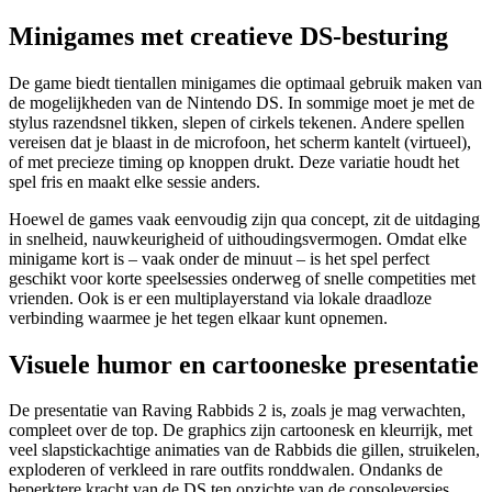
Minigames met creatieve DS-besturing
De game biedt tientallen minigames die optimaal gebruik maken van
de mogelijkheden van de Nintendo DS. In sommige moet je met de
stylus razendsnel tikken, slepen of cirkels tekenen. Andere spellen
vereisen dat je blaast in de microfoon, het scherm kantelt (virtueel),
of met precieze timing op knoppen drukt. Deze variatie houdt het
spel fris en maakt elke sessie anders.
Hoewel de games vaak eenvoudig zijn qua concept, zit de uitdaging
in snelheid, nauwkeurigheid of uithoudingsvermogen. Omdat elke
minigame kort is – vaak onder de minuut – is het spel perfect
geschikt voor korte speelsessies onderweg of snelle competities met
vrienden. Ook is er een multiplayerstand via lokale draadloze
verbinding waarmee je het tegen elkaar kunt opnemen.
Visuele humor en cartooneske presentatie
De presentatie van Raving Rabbids 2 is, zoals je mag verwachten,
compleet over de top. De graphics zijn cartoonesk en kleurrijk, met
veel slapstickachtige animaties van de Rabbids die gillen, struikelen,
exploderen of verkleed in rare outfits ronddwalen. Ondanks de
beperktere kracht van de DS ten opzichte van de consoleversies,