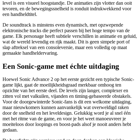
level is een visueel hoogstandje. De animaties zijn vlotter dan ooit
tevoren, en de bewegingssnelheid is ronduit indrukwekkend voor
een handheldtitel.
De soundtrack is minstens even dynamisch, met opzwepende
elektronische tracks die perfect passen bij het hoge tempo van de
game. Elk personage heeft subtiele verschillen in animatie en geluid,
wat de wereld levendig en rijk maakt. Dit is geen simpele port of
slap aftreksel van een consoleversie, maar een volledig op maat
gemaakte handheldervaring.
Een Sonic-game met échte uitdaging
Hoewel Sonic Advance 2 op het eerste gezicht een typische Sonic-
game lijkt, gaat de moeilijkheidsgraad merkbaar omhoog ten
opzichte van het eerste deel. De levels zijn langer, complexer en
zitten vol met valkuilen, vijanden en timing-gebaseerde obstakels.
Voor de doorgewinterde Sonic-fans is dit een welkome uitdaging,
maar nieuwkomers kunnen aanvankelijk wat overweldigd raken
door de snelheid en het leveldesign. Gelukkig word je al snel één
met het ritme van de game, en voor je het weet manoeuvreer je
moeiteloos door loopings en boost-pads alsof je nooit anders hebt
gedaan.