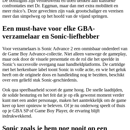
De bossfights zijn vernieuwend en doen denken aan klassieke
confrontaties met Dr. Eggman, maar dan met extra mobiliteit en
meer risico’s. Deze gevechten zijn vaak grootschaliger en vereisen
meer dan simpelweg op het hoofd van de vijand springen.
Een must-have voor elke GBA-
verzamelaar en Sonic-liefhebber
Voor verzamelaars is Sonic Advance 2 een onmisbaar onderdeel van
de Game Boy Advance-collectie. Niet alleen vanwege de gameplay,
maar ook door de visuele presentatie en de rol die het speelde in
Sonic’s succesvolle overgang naar handheldplatforms. De cartridge
met het herkenbare label toont Sonic in volle actie, en wie het geluk
heeft om de originele doos en handleiding nog te bezitten, beschikt
over een geliefd stuk Sonic-geschiedenis.
Ook qua speelbaarheid scoort de game hoog. De snelle laadtijden,
de solide besturing en het feit dat je op elk gewenst moment verder
kunt met een ander personage, maken het aantrekkelijk om de game
keer op keer opnieuw te beleven. Of je nu onderweg speelt of thuis
op je GBA SP of Game Boy Player, de ervaring blijft
indrukwekkend.
Sonic zoals je hem nog nooit op een