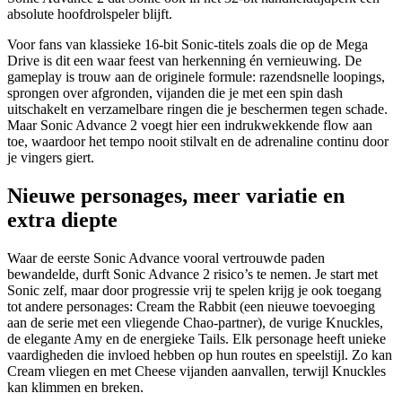
absolute hoofdrolspeler blijft.
Voor fans van klassieke 16-bit Sonic-titels zoals die op de Mega
Drive is dit een waar feest van herkenning én vernieuwing. De
gameplay is trouw aan de originele formule: razendsnelle loopings,
sprongen over afgronden, vijanden die je met een spin dash
uitschakelt en verzamelbare ringen die je beschermen tegen schade.
Maar Sonic Advance 2 voegt hier een indrukwekkende flow aan
toe, waardoor het tempo nooit stilvalt en de adrenaline continu door
je vingers giert.
Nieuwe personages, meer variatie en
extra diepte
Waar de eerste Sonic Advance vooral vertrouwde paden
bewandelde, durft Sonic Advance 2 risico’s te nemen. Je start met
Sonic zelf, maar door progressie vrij te spelen krijg je ook toegang
tot andere personages: Cream the Rabbit (een nieuwe toevoeging
aan de serie met een vliegende Chao-partner), de vurige Knuckles,
de elegante Amy en de energieke Tails. Elk personage heeft unieke
vaardigheden die invloed hebben op hun routes en speelstijl. Zo kan
Cream vliegen en met Cheese vijanden aanvallen, terwijl Knuckles
kan klimmen en breken.