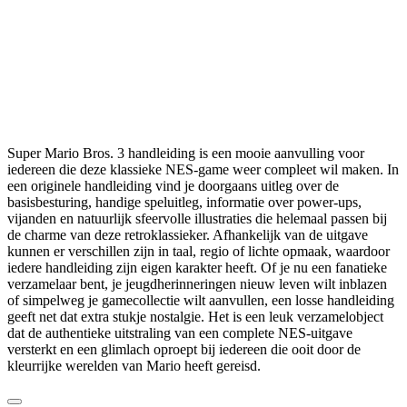
Super Mario Bros. 3 handleiding is een mooie aanvulling voor
iedereen die deze klassieke NES-game weer compleet wil maken. In
een originele handleiding vind je doorgaans uitleg over de
basisbesturing, handige speluitleg, informatie over power-ups,
vijanden en natuurlijk sfeervolle illustraties die helemaal passen bij
de charme van deze retroklassieker. Afhankelijk van de uitgave
kunnen er verschillen zijn in taal, regio of lichte opmaak, waardoor
iedere handleiding zijn eigen karakter heeft. Of je nu een fanatieke
verzamelaar bent, je jeugdherinneringen nieuw leven wilt inblazen
of simpelweg je gamecollectie wilt aanvullen, een losse handleiding
geeft net dat extra stukje nostalgie. Het is een leuk verzamelobject
dat de authentieke uitstraling van een complete NES-uitgave
versterkt en een glimlach oproept bij iedereen die ooit door de
kleurrijke werelden van Mario heeft gereisd.