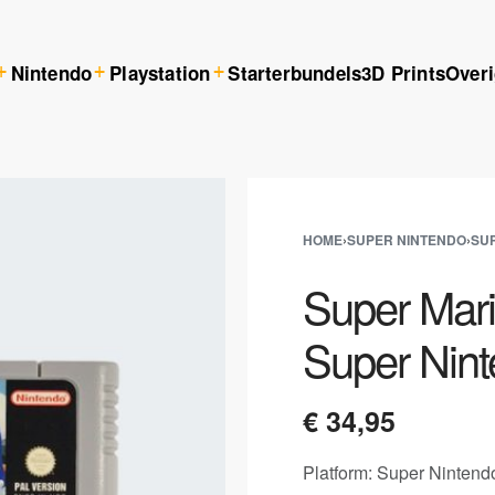
Nintendo
Playstation
Starterbundels
3D Prints
Over
HOME
›
SUPER NINTENDO
›
SU
Super Mari
Super Nin
€
34,95
Platform: Super Nintend