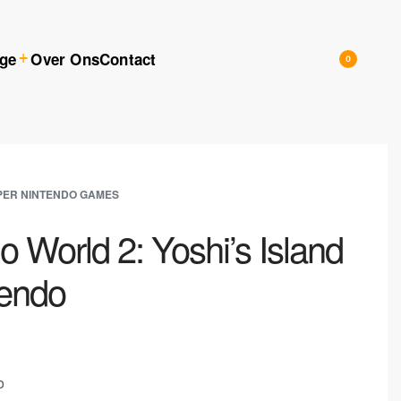
ige
Over Ons
Contact
0
PER NINTENDO GAMES
o World 2: Yoshi’s Island
tendo
o