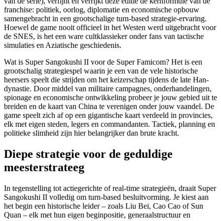
van de serie), verfijnt en verrijkt deze editie de kernformule van de
franchise: politiek, oorlog, diplomatie en economische opbouw
samengebracht in een grootschalige turn-based strategie-ervaring.
Hoewel de game nooit officieel in het Westen werd uitgebracht voor
de SNES, is het een ware cultklassieker onder fans van tactische
simulaties en Aziatische geschiedenis.
Wat is Super Sangokushi II voor de Super Famicom? Het is een
grootschalig strategiespel waarin je een van de vele historische
heersers speelt die strijden om het keizerschap tijdens de late Han-
dynastie. Door middel van militaire campagnes, onderhandelingen,
spionage en economische ontwikkeling probeer je jouw gebied uit te
breiden en de kaart van China te verenigen onder jouw vaandel. De
game speelt zich af op een gigantische kaart verdeeld in provincies,
elk met eigen steden, legers en commandanten. Tactiek, planning en
politieke slimheid zijn hier belangrijker dan brute kracht.
Diepe strategie voor de geduldige
meesterstrateeg
In tegenstelling tot actiegerichte of real-time strategieën, draait Super
Sangokushi II volledig om turn-based besluitvorming. Je kiest aan
het begin een historische leider – zoals Liu Bei, Cao Cao of Sun
Quan – elk met hun eigen beginpositie, generaalstructuur en