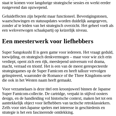
staat te komen voor langdurige strategische sessies en werkt eerder
rustgevend dan opzwepend.
Geluideffecten zijn beperkt maar functioneel. Bevestigingstonen,
waarschuwingen en statusupdates worden duidelijk aangegeven,
zonder af te leiden van het strategisch overzicht. Het geheel voelt als
een weloverwogen schaakpartij op keizerlijk niveau.
Een meesterwerk voor liefhebbers
Super Sangokushi II is geen game voor iedereen. Het vraagt geduld,
toewijding, en strategisch denkvermogen – maar voor wie zich erin
verdiept, opent zich een rijk, meeslepend universum vol drama,
macht, verraad en triomf. Het is een van de meest gerespecteerde
strategiegames op de Super Famicom en heeft talloze vervolgen
geïnspireerd, waaronder de Romance of the Three Kingdoms-serie
die ook in het Westen naam heeft gemaakt.
Voor verzamelaars is deze titel een kroonjuweel binnen de Japanse
Super Famicom-collectie. De cartridge, verpakt in stijlvol oosters
design, en de handleiding vol historische context, maken het tot een
aantrekkelijk object voor liefhebbers van tactische retroklassiekers.
Zelfs voor niet-Japanse spelers met interesse in geschiedenis en
strategie is het een fascinerende ontdekking.