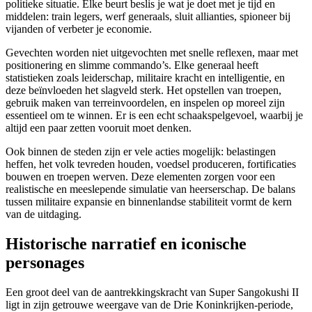
politieke situatie. Elke beurt beslis je wat je doet met je tijd en
middelen: train legers, werf generaals, sluit allianties, spioneer bij
vijanden of verbeter je economie.
Gevechten worden niet uitgevochten met snelle reflexen, maar met
positionering en slimme commando’s. Elke generaal heeft
statistieken zoals leiderschap, militaire kracht en intelligentie, en
deze beïnvloeden het slagveld sterk. Het opstellen van troepen,
gebruik maken van terreinvoordelen, en inspelen op moreel zijn
essentieel om te winnen. Er is een echt schaakspelgevoel, waarbij je
altijd een paar zetten vooruit moet denken.
Ook binnen de steden zijn er vele acties mogelijk: belastingen
heffen, het volk tevreden houden, voedsel produceren, fortificaties
bouwen en troepen werven. Deze elementen zorgen voor een
realistische en meeslepende simulatie van heerserschap. De balans
tussen militaire expansie en binnenlandse stabiliteit vormt de kern
van de uitdaging.
Historische narratief en iconische
personages
Een groot deel van de aantrekkingskracht van Super Sangokushi II
ligt in zijn getrouwe weergave van de Drie Koninkrijken-periode,