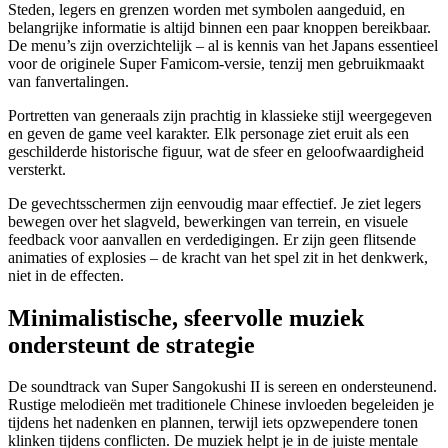
Steden, legers en grenzen worden met symbolen aangeduid, en
belangrijke informatie is altijd binnen een paar knoppen bereikbaar.
De menu’s zijn overzichtelijk – al is kennis van het Japans essentieel
voor de originele Super Famicom-versie, tenzij men gebruikmaakt
van fanvertalingen.
Portretten van generaals zijn prachtig in klassieke stijl weergegeven
en geven de game veel karakter. Elk personage ziet eruit als een
geschilderde historische figuur, wat de sfeer en geloofwaardigheid
versterkt.
De gevechtsschermen zijn eenvoudig maar effectief. Je ziet legers
bewegen over het slagveld, bewerkingen van terrein, en visuele
feedback voor aanvallen en verdedigingen. Er zijn geen flitsende
animaties of explosies – de kracht van het spel zit in het denkwerk,
niet in de effecten.
Minimalistische, sfeervolle muziek
ondersteunt de strategie
De soundtrack van Super Sangokushi II is sereen en ondersteunend.
Rustige melodieën met traditionele Chinese invloeden begeleiden je
tijdens het nadenken en plannen, terwijl iets opzwependere tonen
klinken tijdens conflicten. De muziek helpt je in de juiste mentale