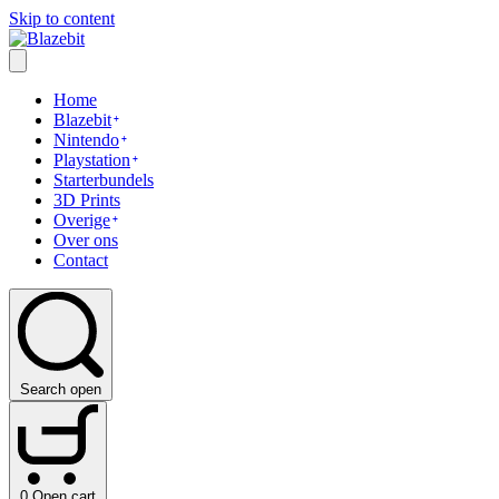
Skip to content
Home
Blazebit
Nintendo
Playstation
Starterbundels
3D Prints
Overige
Over ons
Contact
Search open
0
Open cart