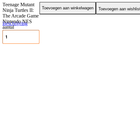
Teenage Mutant
Toevoegen aan winkelwagen
Toevoegen aan wishlis
Ninja Turtles II:
The Arcade Game
Nintendo NES
Beschrijving
aantal