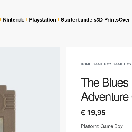
Nintendo
Playstation
Starterbundels
3D Prints
Over
HOME
›
GAME BOY
›
GAME BOY
The Blues 
Adventure
€
19,95
Platform: Game Boy