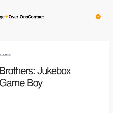
ige
Over Ons
Contact
0
 GAMES
Brothers: Jukebox
 Game Boy