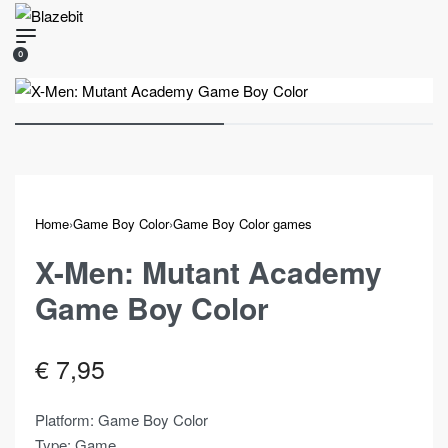
Skip
to
SEARCH
0
content
OPEN
OPEN
CART
Home
›
Game Boy Color
›
Game Boy Color games
X-Men: Mutant Academy
Game Boy Color
€
7,95
Platform: Game Boy Color
Type: Game