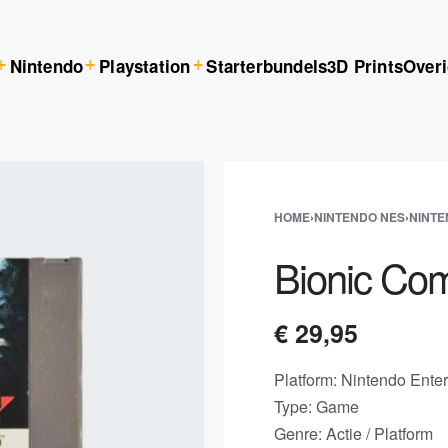
Nintendo
Playstation
Starterbundels
3D Prints
Over
HOME
›
NINTENDO NES
›
NINTE
Bionic Co
€
29,95
Platform: Nintendo Ente
Type: Game
Genre: Actie / Platform