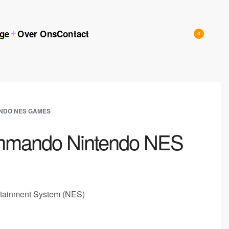
ige
Over Ons
Contact
0
NDO NES GAMES
mmando Nintendo NES
rtainment System (NES)