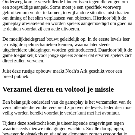
Onderweg kom je verschillende hindernissen tegen die vragen om
een zorgvuldige aanpak. Soms moet je een specifiek voorwerp
gebruiken om verder te komen, terwijl andere situaties juist draaien
om timing of het slim verplaatsen van objecten. Hierdoor blijft de
gameplay afwisselend en worden spelers aangemoedigd om goed na
te denken voordat zij een actie uitvoeren.
De moeilijkheidsgraad bouwt geleidelijk op. In de eerste levels leer
je rustig de spelmechanieken kennen, waarna later steeds
uitgebreidere uitdagingen worden geïntroduceerd. Daardoor blijft de
game toegankelijk voor jonge spelers zonder dat ervaren spelers zich
direct zullen vervelen.
Juist deze rustige opbouw maakt Noah’s Ark geschikt voor een
breed publiek.
Verzamel dieren en voltooi je missie
Een belangrijk onderdeel van de gameplay is het verzamelen van de
verschillende dieren die verspreid zijn over de levels. Ieder dier moet
veilig worden bereikt voordat je verder kunt met het avontuur.
Tijdens deze zoektocht kom je uiteenlopende omgevingen tegen
waarin steeds nieuwe uitdagingen wachten. Smalle doorgangen,
bewegende obstakels en vijandige elementen zorgen ervoor dat je