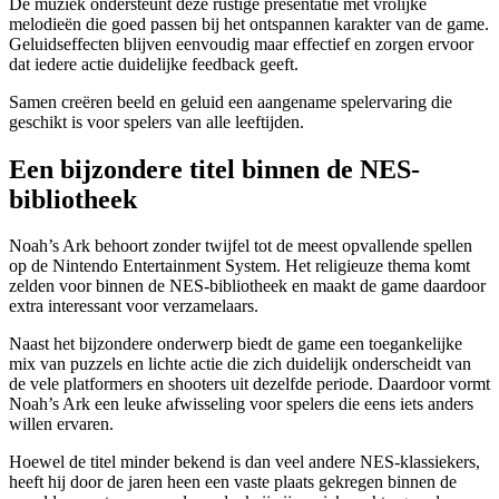
De muziek ondersteunt deze rustige presentatie met vrolijke
melodieën die goed passen bij het ontspannen karakter van de game.
Geluidseffecten blijven eenvoudig maar effectief en zorgen ervoor
dat iedere actie duidelijke feedback geeft.
Samen creëren beeld en geluid een aangename spelervaring die
geschikt is voor spelers van alle leeftijden.
Een bijzondere titel binnen de NES-
bibliotheek
Noah’s Ark behoort zonder twijfel tot de meest opvallende spellen
op de Nintendo Entertainment System. Het religieuze thema komt
zelden voor binnen de NES-bibliotheek en maakt de game daardoor
extra interessant voor verzamelaars.
Naast het bijzondere onderwerp biedt de game een toegankelijke
mix van puzzels en lichte actie die zich duidelijk onderscheidt van
de vele platformers en shooters uit dezelfde periode. Daardoor vormt
Noah’s Ark een leuke afwisseling voor spelers die eens iets anders
willen ervaren.
Hoewel de titel minder bekend is dan veel andere NES-klassiekers,
heeft hij door de jaren heen een vaste plaats gekregen binnen de