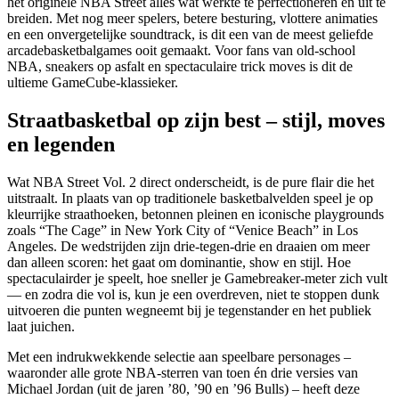
het originele NBA Street alles wat werkte te perfectioneren en uit te
breiden. Met nog meer spelers, betere besturing, vlottere animaties
en een onvergetelijke soundtrack, is dit een van de meest geliefde
arcadebasketbalgames ooit gemaakt. Voor fans van old-school
NBA, sneakers op asfalt en spectaculaire trick moves is dit de
ultieme GameCube-klassieker.
Straatbasketbal op zijn best – stijl, moves
en legenden
Wat NBA Street Vol. 2 direct onderscheidt, is de pure flair die het
uitstraalt. In plaats van op traditionele basketbalvelden speel je op
kleurrijke straathoeken, betonnen pleinen en iconische playgrounds
zoals “The Cage” in New York City of “Venice Beach” in Los
Angeles. De wedstrijden zijn drie-tegen-drie en draaien om meer
dan alleen scoren: het gaat om dominantie, show en stijl. Hoe
spectaculairder je speelt, hoe sneller je Gamebreaker-meter zich vult
— en zodra die vol is, kun je een overdreven, niet te stoppen dunk
uitvoeren die punten wegneemt bij je tegenstander en het publiek
laat juichen.
Met een indrukwekkende selectie aan speelbare personages –
waaronder alle grote NBA-sterren van toen én drie versies van
Michael Jordan (uit de jaren ’80, ’90 en ’96 Bulls) – heeft deze