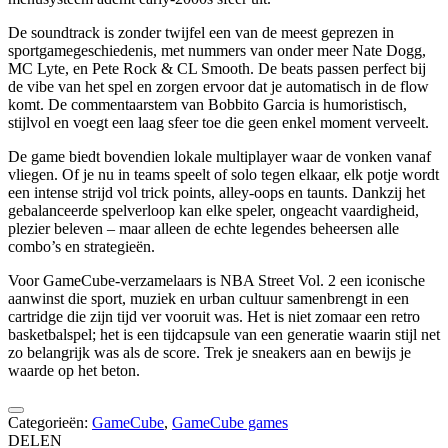
De soundtrack is zonder twijfel een van de meest geprezen in
sportgamegeschiedenis, met nummers van onder meer Nate Dogg,
MC Lyte, en Pete Rock & CL Smooth. De beats passen perfect bij
de vibe van het spel en zorgen ervoor dat je automatisch in de flow
komt. De commentaarstem van Bobbito Garcia is humoristisch,
stijlvol en voegt een laag sfeer toe die geen enkel moment verveelt.
De game biedt bovendien lokale multiplayer waar de vonken vanaf
vliegen. Of je nu in teams speelt of solo tegen elkaar, elk potje wordt
een intense strijd vol trick points, alley-oops en taunts. Dankzij het
gebalanceerde spelverloop kan elke speler, ongeacht vaardigheid,
plezier beleven – maar alleen de echte legendes beheersen alle
combo’s en strategieën.
Voor GameCube-verzamelaars is NBA Street Vol. 2 een iconische
aanwinst die sport, muziek en urban cultuur samenbrengt in een
cartridge die zijn tijd ver vooruit was. Het is niet zomaar een retro
basketbalspel; het is een tijdcapsule van een generatie waarin stijl net
zo belangrijk was als de score. Trek je sneakers aan en bewijs je
waarde op het beton.
Categorieën:
GameCube
,
GameCube games
DELEN