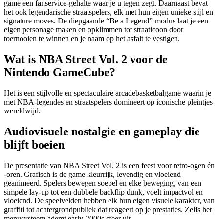
game een fanservice-gehalte waar je u tegen zegt. Daarnaast bevat
het ook legendarische straatspelers, elk met hun eigen unieke stijl en
signature moves. De diepgaande “Be a Legend”-modus laat je een
eigen personage maken en opklimmen tot straaticoon door
toernooien te winnen en je naam op het asfalt te vestigen.
Wat is NBA Street Vol. 2 voor de
Nintendo GameCube?
Het is een stijlvolle en spectaculaire arcadebasketbalgame waarin je
met NBA-legendes en straatspelers domineert op iconische pleintjes
wereldwijd.
Audiovisuele nostalgie en gameplay die
blijft boeien
De presentatie van NBA Street Vol. 2 is een feest voor retro-ogen én
-oren. Grafisch is de game kleurrijk, levendig en vloeiend
geanimeerd. Spelers bewegen soepel en elke beweging, van een
simpele lay-up tot een dubbele backflip dunk, voelt impactvol en
vloeiend. De speelvelden hebben elk hun eigen visuele karakter, van
graffiti tot achtergrondpubliek dat reageert op je prestaties. Zelfs het
menusysteem ademt early-2000s sfeer uit.